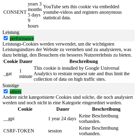
years 3
YouTube sets this cookie via embedded
months
CONSENT
youtube-videos and registers anonymous
5 days
statistical data.
9
hours
Leistung
performance
Leistungs-Cookies werden verwendet, um die wichtigsten
Leistungsindizes der Website zu verstehen und zu analysieren, was
dazu beiträgt, den Besuchern ein besseres Nutzererlebnis zu bieten.
Cookie
Dauer
Beschreibung
This cookie is installed by Google Universal
1
_gat
Analytics to restrain request rate and thus limit the
minute
collection of data on high traffic sites.
Sonstige
others
Andere nicht kategorisierte Cookies sind solche, die noch analysiert
werden und noch nicht in eine Kategorie eingeordnet wurden.
Cookie
Dauer
Beschreibung
Keine Beschreibung
__gpi
1 year 24 days
vorhanden.
Keine Beschreibung
CSRF-TOKEN
session
vorhanden.