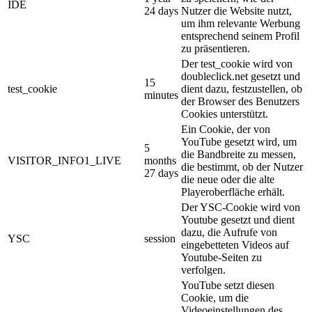
IDE
24 days
Nutzer die Website nutzt,
um ihm relevante Werbung
entsprechend seinem Profil
zu präsentieren.
Der test_cookie wird von
doubleclick.net gesetzt und
15
test_cookie
dient dazu, festzustellen, ob
minutes
der Browser des Benutzers
Cookies unterstützt.
Ein Cookie, der von
YouTube gesetzt wird, um
5
die Bandbreite zu messen,
VISITOR_INFO1_LIVE
months
die bestimmt, ob der Nutzer
27 days
die neue oder die alte
Playeroberfläche erhält.
Der YSC-Cookie wird von
Youtube gesetzt und dient
dazu, die Aufrufe von
YSC
session
eingebetteten Videos auf
Youtube-Seiten zu
verfolgen.
YouTube setzt diesen
Cookie, um die
Videoeinstellungen des