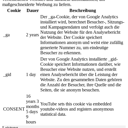
maßgeschneiderte Werbung zu liefern.
Cookie
Dauer
Beschreibung
Der _ga-Cookie, der von Google Analytics
installiert wird, berechnet Besucher-, Sitzungs-
und Kampagnendaten und verfolgt auch die
Nutzung der Website für den Analysebericht
_ga
2 years
der Website. Der Cookie speichert
Informationen anonym und weist eine zufällig
generierte Nummer zu, um eindeutige
Besucher zu erkennen.
Der von Google Analytics installierte _gid-
Cookie speichert Informationen darüber, wie
Besucher eine Website nutzen, und erstellt
_gid
1 day
einen Analysebericht über die Leistung der
Website. Zu den gesammelten Daten gehören
die Anzahl der Besucher, ihre Quelle und die
Seiten, die sie anonym besuchen.
16
years 3
YouTube sets this cookie via embedded
months
CONSENT
youtube-videos and registers anonymous
5 days
statistical data.
9
hours
Leistung