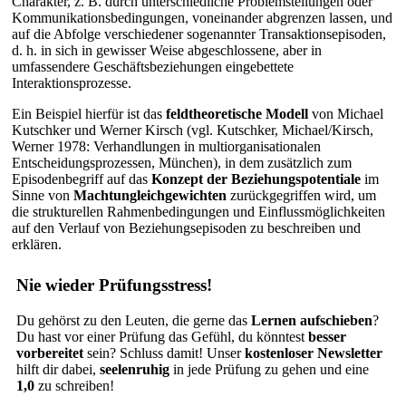
Charakter, z. B. durch unterschiedliche Problemstellungen oder
Kommunikationsbedingungen, voneinander abgrenzen lassen, und
auf die Abfolge verschiedener sogenannter Transaktionsepisoden,
d. h. in sich in gewisser Weise abgeschlossene, aber in
umfassendere Geschäftsbeziehungen eingebettete
Interaktionsprozesse.
Ein Beispiel hierfür ist das
feldtheoretische Modell
von Michael
Kutschker und Werner Kirsch (vgl. Kutschker, Michael/Kirsch,
Werner 1978: Verhandlungen in multiorganisationalen
Entscheidungsprozessen, München), in dem zusätzlich zum
Episodenbegriff auf das
Konzept der Beziehungspotentiale
im
Sinne von
Machtungleichgewichten
zurückgegriffen wird, um
die strukturellen Rahmenbedingungen und Einflussmöglichkeiten
auf den Verlauf von Beziehungsepisoden zu beschreiben und
erklären.
Nie wieder Prüfungsstress!
Du gehörst zu den Leuten, die gerne das
Lernen aufschieben
?
Du hast vor einer Prüfung das Gefühl, du könntest
besser
vorbereitet
sein? Schluss damit! Unser
kostenloser Newsletter
hilft dir dabei,
seelenruhig
in jede Prüfung zu gehen und eine
1,0
zu schreiben!