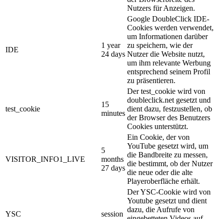
Nutzers für Anzeigen.
Google DoubleClick IDE-
Cookies werden verwendet,
um Informationen darüber
1 year
zu speichern, wie der
IDE
24 days
Nutzer die Website nutzt,
um ihm relevante Werbung
entsprechend seinem Profil
zu präsentieren.
Der test_cookie wird von
doubleclick.net gesetzt und
15
test_cookie
dient dazu, festzustellen, ob
minutes
der Browser des Benutzers
Cookies unterstützt.
Ein Cookie, der von
YouTube gesetzt wird, um
5
die Bandbreite zu messen,
VISITOR_INFO1_LIVE
months
die bestimmt, ob der Nutzer
27 days
die neue oder die alte
Playeroberfläche erhält.
Der YSC-Cookie wird von
Youtube gesetzt und dient
dazu, die Aufrufe von
YSC
session
eingebetteten Videos auf