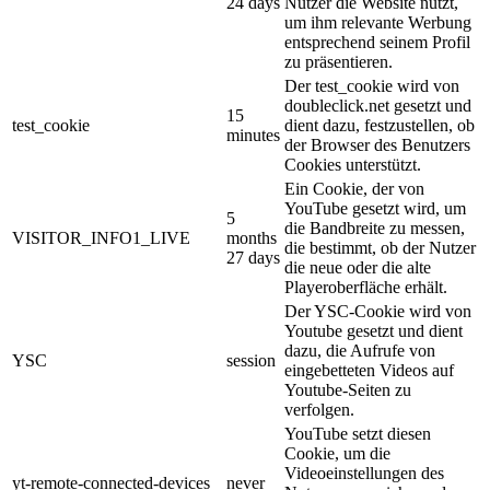
24 days
Nutzer die Website nutzt,
um ihm relevante Werbung
entsprechend seinem Profil
zu präsentieren.
Der test_cookie wird von
doubleclick.net gesetzt und
15
test_cookie
dient dazu, festzustellen, ob
minutes
der Browser des Benutzers
Cookies unterstützt.
Ein Cookie, der von
YouTube gesetzt wird, um
5
die Bandbreite zu messen,
VISITOR_INFO1_LIVE
months
die bestimmt, ob der Nutzer
27 days
die neue oder die alte
Playeroberfläche erhält.
Der YSC-Cookie wird von
Youtube gesetzt und dient
dazu, die Aufrufe von
YSC
session
eingebetteten Videos auf
Youtube-Seiten zu
verfolgen.
YouTube setzt diesen
Cookie, um die
Videoeinstellungen des
yt-remote-connected-devices
never