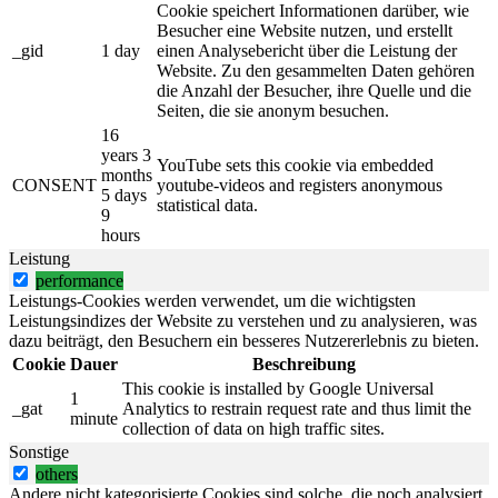
Cookie speichert Informationen darüber, wie
Besucher eine Website nutzen, und erstellt
_gid
1 day
einen Analysebericht über die Leistung der
Website. Zu den gesammelten Daten gehören
die Anzahl der Besucher, ihre Quelle und die
Seiten, die sie anonym besuchen.
16
years 3
YouTube sets this cookie via embedded
months
CONSENT
youtube-videos and registers anonymous
5 days
statistical data.
9
hours
Leistung
performance
Leistungs-Cookies werden verwendet, um die wichtigsten
Leistungsindizes der Website zu verstehen und zu analysieren, was
dazu beiträgt, den Besuchern ein besseres Nutzererlebnis zu bieten.
Cookie
Dauer
Beschreibung
This cookie is installed by Google Universal
1
_gat
Analytics to restrain request rate and thus limit the
minute
collection of data on high traffic sites.
Sonstige
others
Andere nicht kategorisierte Cookies sind solche, die noch analysiert