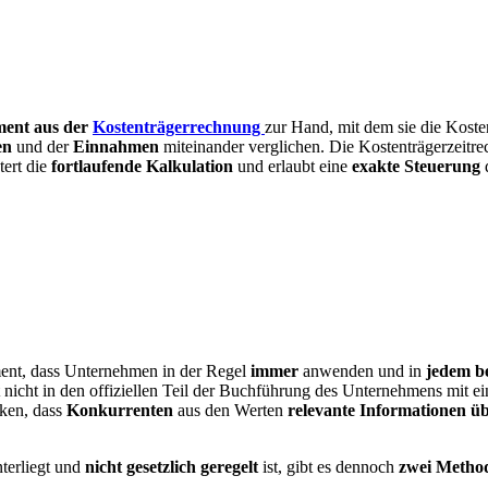
ment aus
der
Kostenträgerrechnung
zur Hand, mit dem sie die Koste
en
und der
Einnahmen
miteinander verglichen. Die Kostenträgerzeitr
tert die
fortlaufende
Kalkulation
und erlaubt eine
exakte Steuerung
ument, dass Unternehmen in der Regel
immer
anwenden und in
jedem be
t nicht in den offiziellen Teil der Buchführung des Unternehmens mit e
nken, dass
Konkurrenten
aus den Werten
relevante Informationen 
terliegt und
nicht gesetzlich geregelt
ist, gibt es dennoch
zwei Metho