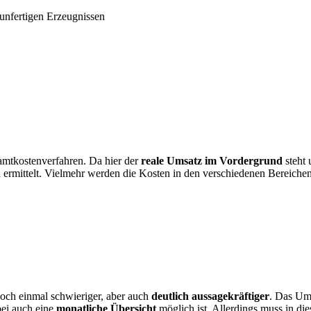
unfertigen Erzeugnissen
amtkostenverfahren. Da hier der
reale Umsatz im Vordergrund
steht 
 ermittelt. Vielmehr werden die Kosten in den verschiedenen Bereiche
och einmal schwieriger, aber auch
deutlich
aussagekräftiger
. Das Um
bei auch eine
monatliche
Übersicht
möglich ist. Allerdings muss in di