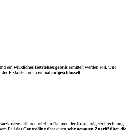
und ein
wirkliches
Betriebsergebnis
ermittelt werden soll, wird
n der Fixkosten noch einmal
aufgeschlüsselt
.
satzkostenverfahren wird im Rahmen der Kostenträgerzeitrechnung
esem Fall das
Controlling
über einen
sehr genauen Zugriff über die