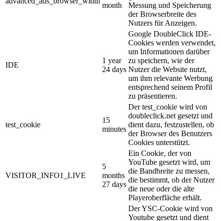
advanced_ads_browser_width
month
Messung und Speicherung
der Browserbreite des
Nutzers für Anzeigen.
Google DoubleClick IDE-
Cookies werden verwendet,
um Informationen darüber
1 year
zu speichern, wie der
IDE
24 days
Nutzer die Website nutzt,
um ihm relevante Werbung
entsprechend seinem Profil
zu präsentieren.
Der test_cookie wird von
doubleclick.net gesetzt und
15
test_cookie
dient dazu, festzustellen, ob
minutes
der Browser des Benutzers
Cookies unterstützt.
Ein Cookie, der von
YouTube gesetzt wird, um
5
die Bandbreite zu messen,
VISITOR_INFO1_LIVE
months
die bestimmt, ob der Nutzer
27 days
die neue oder die alte
Playeroberfläche erhält.
Der YSC-Cookie wird von
Youtube gesetzt und dient