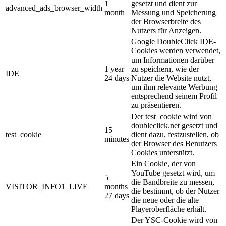
1
gesetzt und dient zur
advanced_ads_browser_width
month
Messung und Speicherung
der Browserbreite des
Nutzers für Anzeigen.
Google DoubleClick IDE-
Cookies werden verwendet,
um Informationen darüber
1 year
zu speichern, wie der
IDE
24 days
Nutzer die Website nutzt,
um ihm relevante Werbung
entsprechend seinem Profil
zu präsentieren.
Der test_cookie wird von
doubleclick.net gesetzt und
15
test_cookie
dient dazu, festzustellen, ob
minutes
der Browser des Benutzers
Cookies unterstützt.
Ein Cookie, der von
YouTube gesetzt wird, um
5
die Bandbreite zu messen,
VISITOR_INFO1_LIVE
months
die bestimmt, ob der Nutzer
27 days
die neue oder die alte
Playeroberfläche erhält.
Der YSC-Cookie wird von