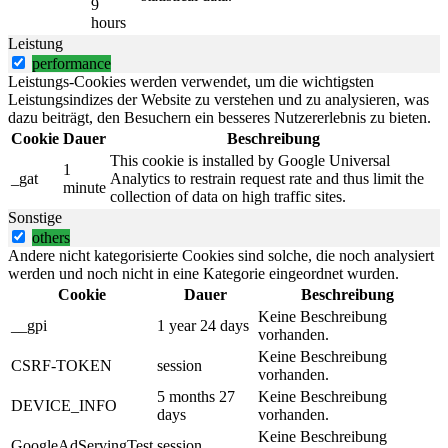
9
hours
Leistung
performance
Leistungs-Cookies werden verwendet, um die wichtigsten
Leistungsindizes der Website zu verstehen und zu analysieren, was
dazu beiträgt, den Besuchern ein besseres Nutzererlebnis zu bieten.
Cookie
Dauer
Beschreibung
This cookie is installed by Google Universal
1
_gat
Analytics to restrain request rate and thus limit the
minute
collection of data on high traffic sites.
Sonstige
others
Andere nicht kategorisierte Cookies sind solche, die noch analysiert
werden und noch nicht in eine Kategorie eingeordnet wurden.
Cookie
Dauer
Beschreibung
Keine Beschreibung
__gpi
1 year 24 days
vorhanden.
Keine Beschreibung
CSRF-TOKEN
session
vorhanden.
5 months 27
Keine Beschreibung
DEVICE_INFO
days
vorhanden.
Keine Beschreibung
GoogleAdServingTest
session