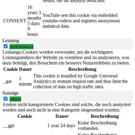
Seiten, die sie anonym besuchen.
16
years 3
YouTube sets this cookie via embedded
months
CONSENT
youtube-videos and registers anonymous
5 days
statistical data.
9
hours
Leistung
performance
Leistungs-Cookies werden verwendet, um die wichtigsten
Leistungsindizes der Website zu verstehen und zu analysieren, was
dazu beiträgt, den Besuchern ein besseres Nutzererlebnis zu bieten.
Cookie
Dauer
Beschreibung
This cookie is installed by Google Universal
1
_gat
Analytics to restrain request rate and thus limit the
minute
collection of data on high traffic sites.
Sonstige
others
Andere nicht kategorisierte Cookies sind solche, die noch analysiert
werden und noch nicht in eine Kategorie eingeordnet wurden.
Cookie
Dauer
Beschreibung
Keine Beschreibung
__gpi
1 year 24 days
vorhanden.
Keine Beschreibung