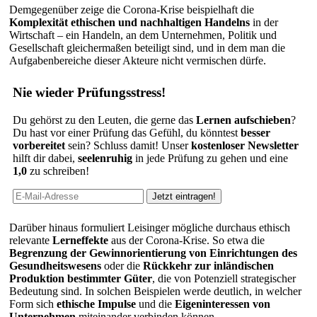
Demgegenüber zeige die Corona-Krise beispielhaft die
Komplexität ethischen und nachhaltigen Handelns
in der
Wirtschaft – ein Handeln, an dem Unternehmen, Politik und
Gesellschaft gleichermaßen beteiligt sind, und in dem man die
Aufgabenbereiche dieser Akteure nicht vermischen dürfe.
Nie wieder Prüfungsstress!
Du gehörst zu den Leuten, die gerne das
Lernen aufschieben
?
Du hast vor einer Prüfung das Gefühl, du könntest
besser
vorbereitet
sein? Schluss damit! Unser
kostenloser Newsletter
hilft dir dabei,
seelenruhig
in jede Prüfung zu gehen und eine
1,0
zu schreiben!
Darüber hinaus formuliert Leisinger mögliche durchaus ethisch
relevante
Lerneffekte
aus der Corona-Krise. So etwa die
Begrenzung der Gewinnorientierung von Einrichtungen des
Gesundheitswesens
oder die
Rückkehr zur inländischen
Produktion bestimmter Güter
, die von Potenziell strategischer
Bedeutung sind. In solchen Beispielen werde deutlich, in welcher
Form sich
ethische Impulse
und die
Eigeninteressen von
Unternehmen
miteinander verbinden können.