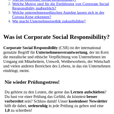
Welche Motive sind für die Einführung von Corporate Social
Responsibility maßgeblich?
Welche unternehmensethischen Aspekte lassen sich in der
Corona-Krise erkennen?
Wie macht Unternehmensethik zukunftsfähig?
Was ist Corporate Social Responsibility?
Corporate Social Responsibility
(CSR) ist der international
genutzte Begriff für
Unternehmensverantwortung
, der im Kern
die moralische und ethische Verpflichtung von Unternehmen im
Umgang mit Mitarbeitern, Umwelt, Wettbewerbern, der Wirtschaft
und vielen anderen Bereichen des Lebens, in das ein Unternehmen
eindringt, meint.
Nie wieder Prüfungsstress!
Du gehörst zu den Leuten, die gerne das
Lernen aufschieben
?
Du hast vor einer Prüfung das Gefühl, du könntest
besser
vorbereitet
sein? Schluss damit! Unser
kostenloser Newsletter
hilft dir dabei,
seelenruhig
in jede Prüfung zu gehen und eine
1,0
zu schreiben!