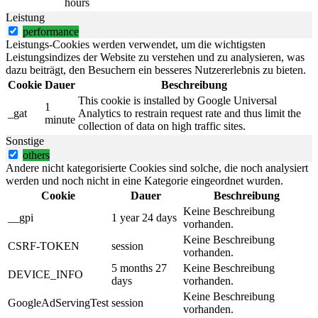
hours
Leistung
performance
Leistungs-Cookies werden verwendet, um die wichtigsten
Leistungsindizes der Website zu verstehen und zu analysieren, was
dazu beiträgt, den Besuchern ein besseres Nutzererlebnis zu bieten.
Cookie
Dauer
Beschreibung
This cookie is installed by Google Universal
1
_gat
Analytics to restrain request rate and thus limit the
minute
collection of data on high traffic sites.
Sonstige
others
Andere nicht kategorisierte Cookies sind solche, die noch analysiert
werden und noch nicht in eine Kategorie eingeordnet wurden.
Cookie
Dauer
Beschreibung
Keine Beschreibung
__gpi
1 year 24 days
vorhanden.
Keine Beschreibung
CSRF-TOKEN
session
vorhanden.
5 months 27
Keine Beschreibung
DEVICE_INFO
days
vorhanden.
Keine Beschreibung
GoogleAdServingTest
session
vorhanden.