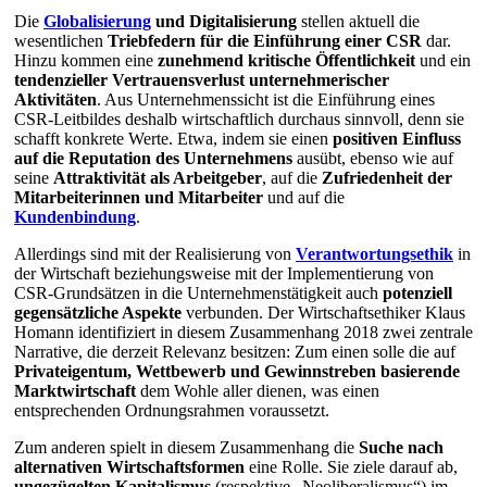
Die
Globalisierung
und Digitalisierung
stellen aktuell die
wesentlichen
Triebfedern für die Einführung einer CSR
dar.
Hinzu kommen eine
zunehmend kritische Öffentlichkeit
und ein
tendenzieller Vertrauensverlust unternehmerischer
Aktivitäten
. Aus Unternehmenssicht ist die Einführung eines
CSR-Leitbildes deshalb wirtschaftlich durchaus sinnvoll, denn sie
schafft konkrete Werte. Etwa, indem sie einen
positiven Einfluss
auf die Reputation des Unternehmens
ausübt, ebenso wie auf
seine
Attraktivität als Arbeitgeber
, auf die
Zufriedenheit der
Mitarbeiterinnen und Mitarbeiter
und auf die
Kundenbindung
.
Allerdings sind mit der Realisierung von
Verantwortungsethik
in
der Wirtschaft beziehungsweise mit der Implementierung von
CSR-Grundsätzen in die Unternehmenstätigkeit auch
potenziell
gegensätzliche Aspekte
verbunden. Der Wirtschaftsethiker Klaus
Homann identifiziert in diesem Zusammenhang 2018 zwei zentrale
Narrative, die derzeit Relevanz besitzen: Zum einen solle die auf
Privateigentum, Wettbewerb und Gewinnstreben basierende
Marktwirtschaft
dem Wohle aller dienen, was einen
entsprechenden Ordnungsrahmen voraussetzt.
Zum anderen spielt in diesem Zusammenhang die
Suche nach
alternativen Wirtschaftsformen
eine Rolle. Sie ziele darauf ab,
ungezügelten Kapitalismus
(respektive „Neoliberalismus“) im