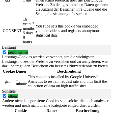
_gid
1 day
einen Analysebericht über die Leistung der
Website. Zu den gesammelten Daten gehören
die Anzahl der Besucher, ihre Quelle und die
Seiten, die sie anonym besuchen.
16
years 3
YouTube sets this cookie via embedded
months
CONSENT
youtube-videos and registers anonymous
5 days
statistical data.
9
hours
Leistung
performance
Leistungs-Cookies werden verwendet, um die wichtigsten
Leistungsindizes der Website zu verstehen und zu analysieren, was
dazu beiträgt, den Besuchern ein besseres Nutzererlebnis zu bieten.
Cookie
Dauer
Beschreibung
This cookie is installed by Google Universal
1
_gat
Analytics to restrain request rate and thus limit the
minute
collection of data on high traffic sites.
Sonstige
others
Andere nicht kategorisierte Cookies sind solche, die noch analysiert
werden und noch nicht in eine Kategorie eingeordnet wurden.
Cookie
Dauer
Beschreibung