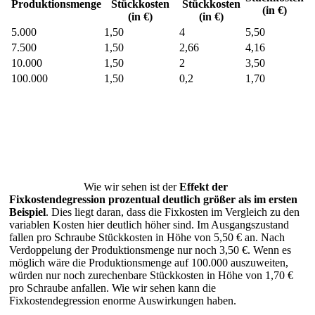
Produktionsmenge
Stückkosten
Stückkosten
(in €)
(in €)
(in €)
5.000
1,50
4
5,50
7.500
1,50
2,66
4,16
10.000
1,50
2
3,50
100.000
1,50
0,2
1,70
Wie wir sehen ist der
Effekt der
Fixkostendegression prozentual deutlich größer als im ersten
Beispiel
. Dies liegt daran, dass die Fixkosten im Vergleich zu den
variablen Kosten hier deutlich höher sind. Im Ausgangszustand
fallen pro Schraube Stückkosten in Höhe von 5,50 € an. Nach
Verdoppelung der Produktionsmenge nur noch 3,50 €. Wenn es
möglich wäre die Produktionsmenge auf 100.000 auszuweiten,
würden nur noch zurechenbare Stückkosten in Höhe von 1,70 €
pro Schraube anfallen. Wie wir sehen kann die
Fixkostendegression enorme Auswirkungen haben.