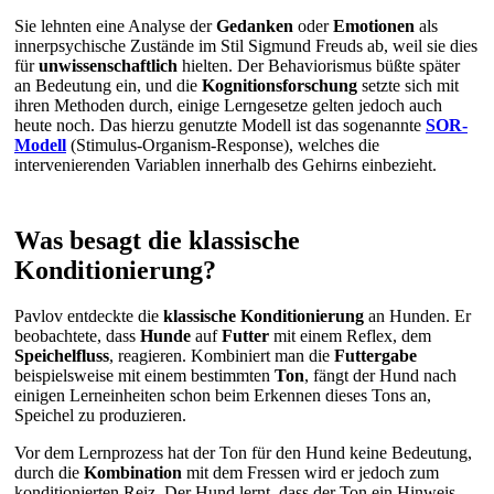
Sie lehnten eine Analyse der
Gedanken
oder
Emotionen
als
innerpsychische Zustände im Stil Sigmund Freuds ab, weil sie dies
für
unwissenschaftlich
hielten. Der Behaviorismus büßte später
an Bedeutung ein, und die
Kognitionsforschung
setzte sich mit
ihren Methoden durch, einige Lerngesetze gelten jedoch auch
heute noch. Das hierzu genutzte Modell ist das sogenannte
SOR-
Modell
(Stimulus-Organism-Response), welches die
intervenierenden Variablen innerhalb des Gehirns einbezieht.
Was besagt die klassische
Konditionierung?
Pavlov entdeckte die
klassische Konditionierung
an Hunden. Er
beobachtete, dass
Hunde
auf
Futter
mit einem Reflex, dem
Speichelfluss
, reagieren. Kombiniert man die
Futtergabe
beispielsweise mit einem bestimmten
Ton
, fängt der Hund nach
einigen Lerneinheiten schon beim Erkennen dieses Tons an,
Speichel zu produzieren.
Vor dem Lernprozess hat der Ton für den Hund keine Bedeutung,
durch die
Kombination
mit dem Fressen wird er jedoch zum
konditionierten Reiz. Der Hund lernt, dass der Ton ein Hinweis