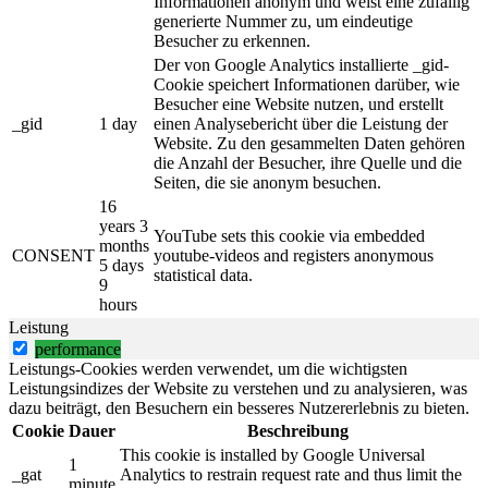
Informationen anonym und weist eine zufällig
generierte Nummer zu, um eindeutige
Besucher zu erkennen.
Der von Google Analytics installierte _gid-
Cookie speichert Informationen darüber, wie
Besucher eine Website nutzen, und erstellt
_gid
1 day
einen Analysebericht über die Leistung der
Website. Zu den gesammelten Daten gehören
die Anzahl der Besucher, ihre Quelle und die
Seiten, die sie anonym besuchen.
16
years 3
YouTube sets this cookie via embedded
months
CONSENT
youtube-videos and registers anonymous
5 days
statistical data.
9
hours
Leistung
performance
Leistungs-Cookies werden verwendet, um die wichtigsten
Leistungsindizes der Website zu verstehen und zu analysieren, was
dazu beiträgt, den Besuchern ein besseres Nutzererlebnis zu bieten.
Cookie
Dauer
Beschreibung
This cookie is installed by Google Universal
1
_gat
Analytics to restrain request rate and thus limit the
minute