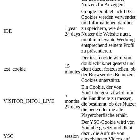
Nutzers für Anzeigen.
Google DoubleClick IDE-
Cookies werden verwendet,
um Informationen darüber
1 year
zu speichern, wie der
IDE
24 days
Nutzer die Website nutzt,
um ihm relevante Werbung
entsprechend seinem Profil
zu präsentieren.
Der test_cookie wird von
doubleclick.net gesetzt und
15
test_cookie
dient dazu, festzustellen, ob
minutes
der Browser des Benutzers
Cookies unterstützt.
Ein Cookie, der von
YouTube gesetzt wird, um
5
die Bandbreite zu messen,
VISITOR_INFO1_LIVE
months
die bestimmt, ob der Nutzer
27 days
die neue oder die alte
Playeroberfläche erhält.
Der YSC-Cookie wird von
Youtube gesetzt und dient
dazu, die Aufrufe von
YSC
session
eingebetteten Videos auf