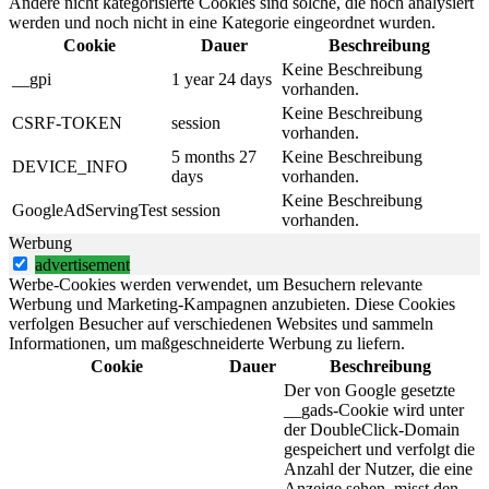
Andere nicht kategorisierte Cookies sind solche, die noch analysiert
werden und noch nicht in eine Kategorie eingeordnet wurden.
Cookie
Dauer
Beschreibung
Keine Beschreibung
__gpi
1 year 24 days
vorhanden.
Keine Beschreibung
CSRF-TOKEN
session
vorhanden.
5 months 27
Keine Beschreibung
DEVICE_INFO
days
vorhanden.
Keine Beschreibung
GoogleAdServingTest
session
vorhanden.
Werbung
advertisement
Werbe-Cookies werden verwendet, um Besuchern relevante
Werbung und Marketing-Kampagnen anzubieten. Diese Cookies
verfolgen Besucher auf verschiedenen Websites und sammeln
Informationen, um maßgeschneiderte Werbung zu liefern.
Cookie
Dauer
Beschreibung
Der von Google gesetzte
__gads-Cookie wird unter
der DoubleClick-Domain
gespeichert und verfolgt die
Anzahl der Nutzer, die eine
Anzeige sehen, misst den