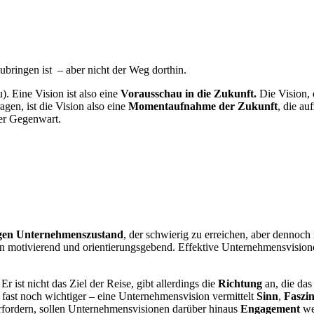
zubringen ist – aber nicht der Weg dorthin.
. Eine Vision ist also eine
Vorausschau in die
Zukunft.
Die Vision, 
gen, ist die Vision also eine
Momentaufnahme der Zukunft
, die au
er Gegenwart.
gen Unternehmenszustand
, der schwierig zu erreichen, aber dennoch r
motivierend und orientierungsgebend. Effektive Unternehmensvisionen si
 Er ist nicht das Ziel der Reise, gibt allerdings die
Richtung
an, die da
fast noch wichtiger – eine Unternehmensvision vermittelt
Sinn
,
Faszin
erfordern, sollen Unternehmensvisionen darüber hinaus
Engagement
wec