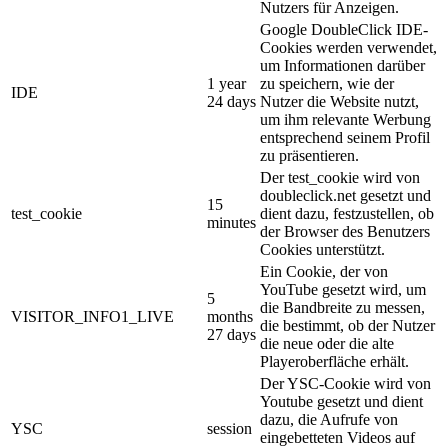
Nutzers für Anzeigen.
Google DoubleClick IDE-
Cookies werden verwendet,
um Informationen darüber
1 year
zu speichern, wie der
IDE
24 days
Nutzer die Website nutzt,
um ihm relevante Werbung
entsprechend seinem Profil
zu präsentieren.
Der test_cookie wird von
doubleclick.net gesetzt und
15
test_cookie
dient dazu, festzustellen, ob
minutes
der Browser des Benutzers
Cookies unterstützt.
Ein Cookie, der von
YouTube gesetzt wird, um
5
die Bandbreite zu messen,
VISITOR_INFO1_LIVE
months
die bestimmt, ob der Nutzer
27 days
die neue oder die alte
Playeroberfläche erhält.
Der YSC-Cookie wird von
Youtube gesetzt und dient
dazu, die Aufrufe von
YSC
session
eingebetteten Videos auf