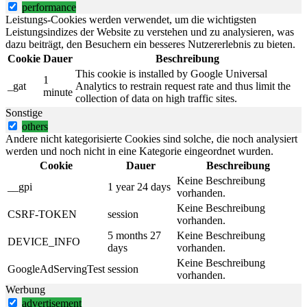
performance
Leistungs-Cookies werden verwendet, um die wichtigsten
Leistungsindizes der Website zu verstehen und zu analysieren, was
dazu beiträgt, den Besuchern ein besseres Nutzererlebnis zu bieten.
Cookie
Dauer
Beschreibung
This cookie is installed by Google Universal
1
_gat
Analytics to restrain request rate and thus limit the
minute
collection of data on high traffic sites.
Sonstige
others
Andere nicht kategorisierte Cookies sind solche, die noch analysiert
werden und noch nicht in eine Kategorie eingeordnet wurden.
Cookie
Dauer
Beschreibung
Keine Beschreibung
__gpi
1 year 24 days
vorhanden.
Keine Beschreibung
CSRF-TOKEN
session
vorhanden.
5 months 27
Keine Beschreibung
DEVICE_INFO
days
vorhanden.
Keine Beschreibung
GoogleAdServingTest
session
vorhanden.
Werbung
advertisement