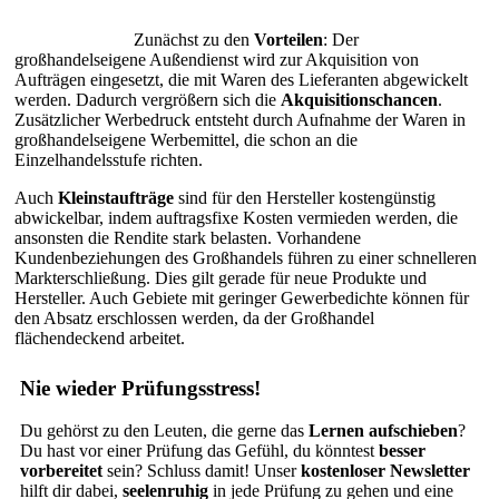
Zunächst zu den
Vorteilen
: Der
großhandelseigene Außendienst wird zur Akquisition von
Aufträgen eingesetzt, die mit Waren des Lieferanten abgewickelt
werden. Dadurch vergrößern sich die
Akquisitionschancen
.
Zusätzlicher Werbedruck entsteht durch Aufnahme der Waren in
großhandelseigene Werbemittel, die schon an die
Einzelhandelsstufe richten.
Auch
Kleinstaufträge
sind für den Hersteller kostengünstig
abwickelbar, indem auftragsfixe Kosten vermieden werden, die
ansonsten die Rendite stark belasten. Vorhandene
Kundenbeziehungen des Großhandels führen zu einer schnelleren
Markterschließung. Dies gilt gerade für neue Produkte und
Hersteller. Auch Gebiete mit geringer Gewerbedichte können für
den Absatz erschlossen werden, da der Großhandel
flächendeckend arbeitet.
Nie wieder Prüfungsstress!
Du gehörst zu den Leuten, die gerne das
Lernen aufschieben
?
Du hast vor einer Prüfung das Gefühl, du könntest
besser
vorbereitet
sein? Schluss damit! Unser
kostenloser Newsletter
hilft dir dabei,
seelenruhig
in jede Prüfung zu gehen und eine