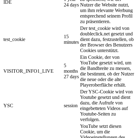
IDE
24 days
Nutzer die Website nutzt,
um ihm relevante Werbung
entsprechend seinem Profil
zu präsentieren.
Der test_cookie wird von
doubleclick.net gesetzt und
15
test_cookie
dient dazu, festzustellen, ob
minutes
der Browser des Benutzers
Cookies unterstützt.
Ein Cookie, der von
YouTube gesetzt wird, um
5
die Bandbreite zu messen,
VISITOR_INFO1_LIVE
months
die bestimmt, ob der Nutzer
27 days
die neue oder die alte
Playeroberfläche erhält.
Der YSC-Cookie wird von
Youtube gesetzt und dient
dazu, die Aufrufe von
YSC
session
eingebetteten Videos auf
Youtube-Seiten zu
verfolgen.
YouTube setzt diesen
Cookie, um die
Videoeinstellungen des