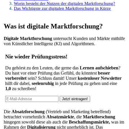
Worin besteht der Nutzen der digitalen Marktforschung?
Das Wichtigste zur digitalen Marktforschung in Kürze
Was ist digitale Marktforschung?
Digitale Marktforschung
untersucht Kunden und Märkte mithilfe
von Künstlicher Intelligenz (KI) und Algorithmen.
Nie wieder Prüfungsstress!
Du gehörst zu den Leuten, die gerne das
Lernen aufschieben
?
Du hast vor einer Prüfung das Gefühl, du könntest
besser
vorbereitet
sein? Schluss damit! Unser
kostenloser Newsletter
hilft dir dabei,
seelenruhig
in jede Prüfung zu gehen und eine
1,0
zu schreiben!
Die
Absatzforschung
(Vertrieb und Marketing betreffend)
betrachtet vornehmlich
Absatzmärkte
, die
Marktforschung
hingegen sowohl diese als auch die
Beschaffungsmärkte,
was im
Rahmen der
Digitalisierung
nicht unerheblich ist. Das