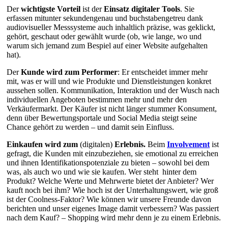
Der
wichtigste Vorteil
ist der
Einsatz digitaler Tools
. Sie
erfassen mitunter sekundengenau und buchstabengetreu dank
audiovisueller Messsysteme auch inhaltlich präzise, was geklickt,
gehört, geschaut oder gewählt wurde (ob, wie lange, wo und
warum sich jemand zum Bespiel auf einer Website aufgehalten
hat).
Der
Kunde wird zum Performer
: Er entscheidet immer mehr
mit, was er will und wie Produkte und Dienstleistungen konkret
aussehen sollen. Kommunikation, Interaktion und der Wusch nach
individuellen Angeboten bestimmen mehr und mehr den
Verkäufermarkt. Der Käufer ist nicht länger stummer Konsument,
denn über Bewertungsportale und Social Media steigt seine
Chance gehört zu werden – und damit sein Einfluss.
Einkaufen wird zum
(digitalen)
Erlebnis.
Beim
Involvement
ist
gefragt, die Kunden mit einzubeziehen, sie emotional zu erreichen
und ihnen Identifikationspotenziale zu bieten – sowohl bei dem
was, als auch wo und wie sie kaufen. Wer steht hinter dem
Produkt? Welche Werte und Mehrwerte bietet der Anbieter? Wer
kauft noch bei ihm? Wie hoch ist der Unterhaltungswert, wie groß
ist der Coolness-Faktor? Wie können wir unsere Freunde davon
berichten und unser eigenes Image damit verbessern? Was passiert
nach dem Kauf? – Shopping wird mehr denn je zu einem Erlebnis.