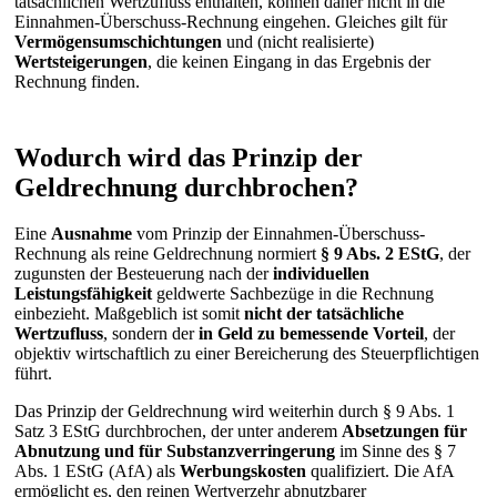
tatsächlichen Wertzufluss enthalten, können daher nicht in die
Einnahmen-Überschuss-Rechnung eingehen. Gleiches gilt für
Vermögensumschichtungen
und (nicht realisierte)
Wertsteigerungen
, die keinen Eingang in das Ergebnis der
Rechnung finden.
Wodurch wird das Prinzip der
Geldrechnung durchbrochen?
Eine
Ausnahme
vom Prinzip der Einnahmen-Überschuss-
Rechnung als reine Geldrechnung normiert
§ 9 Abs. 2 EStG
, der
zugunsten der Besteuerung nach der
individuellen
Leistungsfähigkeit
geldwerte Sachbezüge in die Rechnung
einbezieht. Maßgeblich ist somit
nicht der tatsächliche
Wertzufluss
, sondern der
in Geld zu bemessende Vorteil
, der
objektiv wirtschaftlich zu einer Bereicherung des Steuerpflichtigen
führt.
Das Prinzip der Geldrechnung wird weiterhin durch § 9 Abs. 1
Satz 3 EStG durchbrochen, der unter anderem
Absetzungen für
Abnutzung und für Substanzverringerung
im Sinne des § 7
Abs. 1 EStG (AfA) als
Werbungskosten
qualifiziert. Die AfA
ermöglicht es, den reinen Wertverzehr abnutzbarer