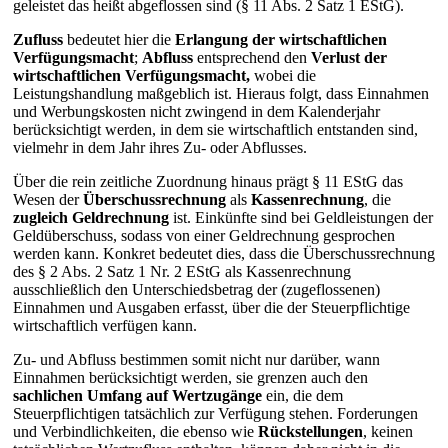
geleistet das heißt abgeflossen sind (§ 11 Abs. 2 Satz 1 EStG).
Zufluss
bedeutet hier die
Erlangung der wirtschaftlichen
Verfügungsmacht
;
Abfluss
entsprechend den
Verlust der
wirtschaftlichen
Verfügungsmacht,
wobei die
Leistungshandlung maßgeblich ist. Hieraus folgt, dass Einnahmen
und Werbungskosten nicht zwingend in dem Kalenderjahr
berücksichtigt werden, in dem sie wirtschaftlich entstanden sind,
vielmehr in dem Jahr ihres Zu- oder Abflusses.
Über die rein zeitliche Zuordnung hinaus prägt § 11 EStG das
Wesen der
Überschussrechnung
als
Kassenrechnung
, die
zugleich Geldrechnung
ist. Einkünfte sind bei Geldleistungen der
Geldüberschuss, sodass von einer Geldrechnung gesprochen
werden kann. Konkret bedeutet dies, dass die Überschussrechnung
des § 2 Abs. 2 Satz 1 Nr. 2 EStG als Kassenrechnung
ausschließlich den Unterschiedsbetrag der (zugeflossenen)
Einnahmen und Ausgaben erfasst, über die der Steuerpflichtige
wirtschaftlich verfügen kann.
Zu- und Abfluss bestimmen somit nicht nur darüber, wann
Einnahmen berücksichtigt werden, sie grenzen auch den
sachlichen Umfang auf Wertzugänge
ein, die dem
Steuerpflichtigen tatsächlich zur Verfügung stehen. Forderungen
und Verbindlichkeiten, die ebenso wie
Rückstellungen
, keinen