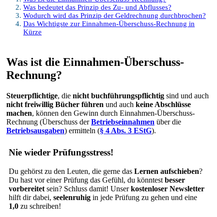
Was bedeutet das Prinzip des Zu- und Abflusses?
Wodurch wird das Prinzip der Geldrechnung durchbrochen?
Das Wichtigste zur Einnahmen-Überschuss-Rechnung in
Kürze
Was ist die Einnahmen-Überschuss-
Rechnung?
Steuerpflichtige
, die
nicht buchführungspflichtig
sind und auch
nicht freiwillig Bücher führen
und auch
keine Abschlüsse
machen
, können den Gewinn durch Einnahmen-Überschuss-
Rechnung (Überschuss der
Betriebseinnahmen
über die
Betriebsausgaben
) ermitteln (
§ 4 Abs. 3 EStG
).
Nie wieder Prüfungsstress!
Du gehörst zu den Leuten, die gerne das
Lernen aufschieben
?
Du hast vor einer Prüfung das Gefühl, du könntest
besser
vorbereitet
sein? Schluss damit! Unser
kostenloser Newsletter
hilft dir dabei,
seelenruhig
in jede Prüfung zu gehen und eine
1,0
zu schreiben!