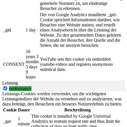
generierte Nummer zu, um eindeutige
Besucher zu erkennen.
Der von Google Analytics installierte _gid-
Cookie speichert Informationen darüber, wie
Besucher eine Website nutzen, und erstellt
_gid
1 day
einen Analysebericht über die Leistung der
Website. Zu den gesammelten Daten gehören
die Anzahl der Besucher, ihre Quelle und die
Seiten, die sie anonym besuchen.
16
years 3
YouTube sets this cookie via embedded
months
CONSENT
youtube-videos and registers anonymous
5 days
statistical data.
9
hours
Leistung
performance
Leistungs-Cookies werden verwendet, um die wichtigsten
Leistungsindizes der Website zu verstehen und zu analysieren, was
dazu beiträgt, den Besuchern ein besseres Nutzererlebnis zu bieten.
Cookie
Dauer
Beschreibung
This cookie is installed by Google Universal
1
_gat
Analytics to restrain request rate and thus limit the
minute
collection of data on high traffic sites.