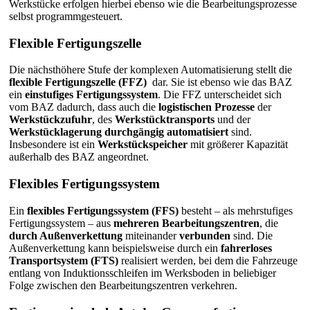
Werkstücke erfolgen hierbei ebenso wie die Bearbeitungsprozesse
selbst programmgesteuert.
Flexible Fertigungszelle
Die nächsthöhere Stufe der komplexen Automatisierung stellt die
flexible Fertigungszelle (FFZ)
dar. Sie ist ebenso wie das BAZ
ein
einstufiges
Fertigungssystem
. Die FFZ unterscheidet sich
vom BAZ dadurch, dass auch die
logistischen Prozesse
der
Werkstückzufuhr
, des
Werkstücktransports
und der
Werkstücklagerung durchgängig automatisiert
sind.
Insbesondere ist ein
Werkstückspeicher
mit größerer Kapazität
außerhalb des BAZ angeordnet.
Flexibles Fertigungssystem
Ein
flexibles Fertigungssystem (FFS)
besteht – als mehrstufiges
Fertigungssystem – aus
mehreren Bearbeitungszentren
, die
durch Außenverkettung
miteinander
verbunden
sind. Die
Außenverkettung kann beispielsweise durch ein
fahrerloses
Transportsystem (FTS)
realisiert werden, bei dem die Fahrzeuge
entlang von Induktionsschleifen im Werksboden in beliebiger
Folge zwischen den Bearbeitungszentren verkehren.