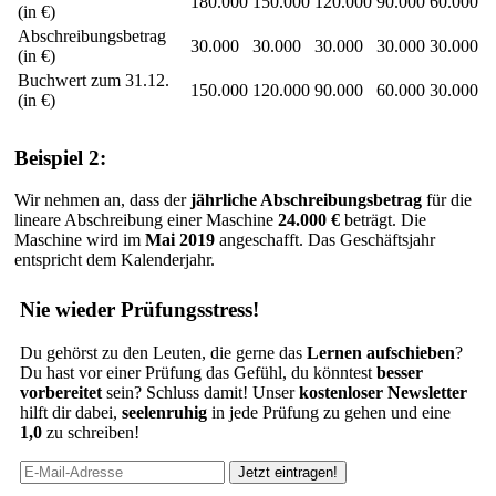
180.000
150.000
120.000
90.000
60.000
(in €)
Abschreibungsbetrag
30.000
30.000
30.000
30.000
30.000
(in €)
Buchwert zum 31.12.
150.000
120.000
90.000
60.000
30.000
(in €)
Beispiel 2:
Wir nehmen an, dass der
jährliche Abschreibungsbetrag
für die
lineare Abschreibung einer Maschine
24.000 €
beträgt. Die
Maschine wird im
Mai 2019
angeschafft. Das Geschäftsjahr
entspricht dem Kalenderjahr.
Nie wieder Prüfungsstress!
Du gehörst zu den Leuten, die gerne das
Lernen aufschieben
?
Du hast vor einer Prüfung das Gefühl, du könntest
besser
vorbereitet
sein? Schluss damit! Unser
kostenloser Newsletter
hilft dir dabei,
seelenruhig
in jede Prüfung zu gehen und eine
1,0
zu schreiben!