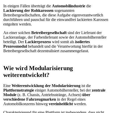
In einigen Fällen überträgt die
Automobilindustrie
die
Lackierung der Rohkarossen
sogenannten
Betreibergesellschaften, die diese Aufgabe eigenverantwortlich
durchführen und pauschal für die einwandfrei lackierten Karossen
entgolten werden.
An einer solchen
Betreibergesellschaft
sind der Lieferant der
Lackieranlage, der Farbenlieferant sowie der Automobilhersteller
beteiligt. Der
Lackierprozess
wird somit als
isoliertes
Prozessmodul
behandelt und die Verantwortung hierfür in der
Betreibergesellschaft dezentralisiert zusammengefasst.
Wie wird Modularisierung
weiterentwickelt?
Eine
Weiterentwicklung der Modularisierung
ist die
Plattformstrategie
einiger Automobilhersteller, bei der
zentrale
Module
(z. B. Chassis, Antriebsstränge, Achsen)
über
verschiedene Fahrzeugmarken
in der Regel eines
Automobilkonzerns hinweg
vereinheitlicht
werden.
Charakterisierend für eine Plattform ist insbesondere, dass nicht