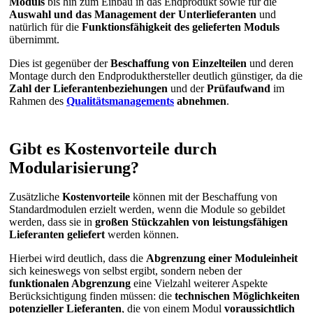
Moduls
bis hin zum Einbau in das Endprodukt sowie für die
Auswahl und das Management der Unterlieferanten
und
natürlich für die
Funktionsfähigkeit des gelieferten Moduls
übernimmt.
Dies ist gegenüber der
Beschaffung von Einzelteilen
und deren
Montage durch den Endprodukthersteller deutlich günstiger, da die
Zahl der
Lieferantenbeziehungen
und der
Prüfaufwand
im
Rahmen des
Qualitätsmanagements
abnehmen
.
Gibt es Kostenvorteile durch
Modularisierung?
Zusätzliche
Kostenvorteile
können mit der Beschaffung von
Standardmodulen erzielt werden, wenn die Module so gebildet
werden, dass sie in
großen
Stückzahlen von leistungsfähigen
Lieferanten geliefert
werden können.
Hierbei wird deutlich, dass die
Abgrenzung einer Moduleinheit
sich keineswegs von selbst ergibt, sondern neben der
funktionalen Abgrenzung
eine Vielzahl weiterer Aspekte
Berücksichtigung finden müssen: die
technischen Möglichkeiten
potenzieller Lieferanten
, die von einem Modul
voraussichtlich