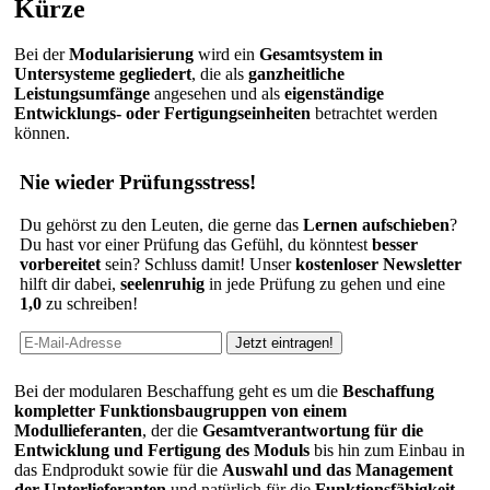
Kürze
Bei der
Modularisierung
wird ein
Gesamtsystem in
Untersysteme gegliedert
, die als
ganzheitliche
Leistungsumfänge
angesehen und als
eigenständige
Entwicklungs- oder Fertigungseinheiten
betrachtet werden
können.
Nie wieder Prüfungsstress!
Du gehörst zu den Leuten, die gerne das
Lernen aufschieben
?
Du hast vor einer Prüfung das Gefühl, du könntest
besser
vorbereitet
sein? Schluss damit! Unser
kostenloser Newsletter
hilft dir dabei,
seelenruhig
in jede Prüfung zu gehen und eine
1,0
zu schreiben!
Bei der modularen Beschaffung geht es um die
Beschaffung
kompletter Funktionsbaugruppen von einem
Modullieferanten
, der die
Gesamtverantwortung für die
Entwicklung und Fertigung des Moduls
bis hin zum Einbau in
das Endprodukt sowie für die
Auswahl und das Management
der Unterlieferanten
und natürlich für die
Funktionsfähigkeit