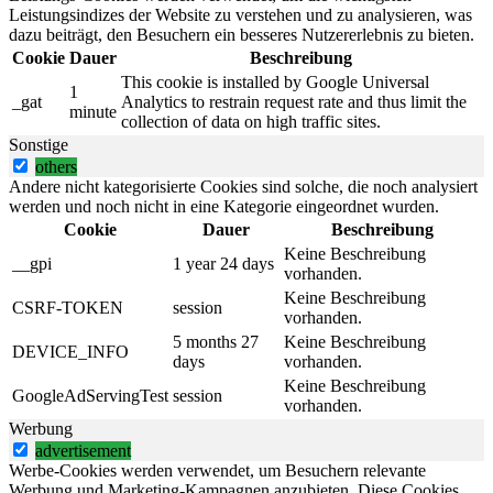
Leistungsindizes der Website zu verstehen und zu analysieren, was
dazu beiträgt, den Besuchern ein besseres Nutzererlebnis zu bieten.
Cookie
Dauer
Beschreibung
This cookie is installed by Google Universal
1
_gat
Analytics to restrain request rate and thus limit the
minute
collection of data on high traffic sites.
Sonstige
others
Andere nicht kategorisierte Cookies sind solche, die noch analysiert
werden und noch nicht in eine Kategorie eingeordnet wurden.
Cookie
Dauer
Beschreibung
Keine Beschreibung
__gpi
1 year 24 days
vorhanden.
Keine Beschreibung
CSRF-TOKEN
session
vorhanden.
5 months 27
Keine Beschreibung
DEVICE_INFO
days
vorhanden.
Keine Beschreibung
GoogleAdServingTest
session
vorhanden.
Werbung
advertisement
Werbe-Cookies werden verwendet, um Besuchern relevante
Werbung und Marketing-Kampagnen anzubieten. Diese Cookies