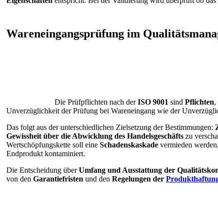
Eigenschaften
entspricht. Bei der Validierung wird überprüft ob das
Wareneingangsprüfung im Qualitätsman
Die Prüfpflichten nach der
ISO 9001
sind
Pflichten
,
Unverzüglichkeit der Prüfung bei Wareneingang wie der Unverzügli
Das folgt aus der unterschiedlichen Zielsetzung der Bestimmungen:
Z
Gewissheit über die Abwicklung des Handelsgeschäfts
zu verscha
Wertschöpfungskette soll eine
Schadenskaskade
vermieden werden, i
Endprodukt kontaminiert.
Die Entscheidung über
Umfang und Ausstattung der Qualitätskon
von den
Garantiefristen
und den
Regelungen der
Produkthaftun