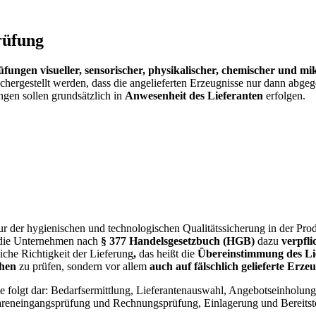
rüfung
fungen visueller, sensorischer, physikalischer, chemischer und mik
hergestellt werden, dass die angelieferten Erzeugnisse nur dann abgeg
gen sollen grundsätzlich in
Anwesenheit des Lieferanten
erfolgen.
nur der hygienischen und technologischen Qualitätssicherung in der Pro
ie Unternehmen nach
§ 377 Handelsgesetzbuch (HGB)
dazu
verpfli
liche Richtigkeit der Lieferung
,
das heißt die
Übereinstimmung des Lie
chen
zu prüfen, sondern vor allem
auch auf fälschlich gelieferte Erze
ie folgt dar: Bedarfsermittlung, Lieferantenauswahl, Angebotseinholun
reneingangsprüfung und Rechnungsprüfung, Einlagerung und Bereitste