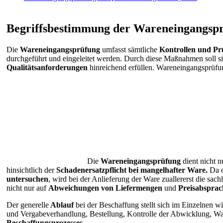
Begriffsbestimmung der Wareneingangsp
Die
Wareneingangsprüfung
umfasst sämtliche
Kontrollen und Prü
durchgeführt und eingeleitet werden. Durch diese Maßnahmen soll sic
Qualitätsanforderungen
hinreichend erfüllen. Wareneingangsprüfun
Die
Wareneingangsprüfung
dient nicht 
hinsichtlich der
Schadenersatzpflicht bei mangelhafter Ware.
Da d
untersuchen
, wird bei der Anlieferung der Ware zuallererst die sach
nicht nur auf
Abweichungen von Liefermengen
und
Preisabspra
Der generelle
Ablauf
bei der Beschaffung stellt sich im Einzelnen w
und Vergabeverhandlung, Bestellung, Kontrolle der Abwicklung, Wa
Beschaffungsprozesses
.