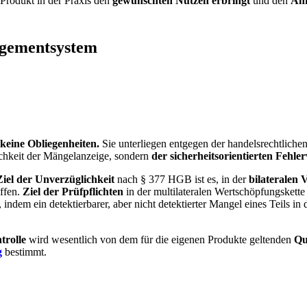
 Produkt in der Praxis den
gewünschten Nutzen erbringt
und den
Anf
agementsystem
keine Obliegenheiten.
Sie unterliegen entgegen der handelsrechtlichen
chkeit der Mängelanzeige, sondern
der sicherheitsorientierten Fehl
iel der Unverzüglichkeit
nach § 377 HGB ist es, in der
bilateralen 
ffen.
Ziel der Prüfpflichten
in der multilateralen Wertschöpfungskette
ndem ein detektierbarer, aber nicht detektierter Mangel eines Teils i
trolle
wird wesentlich von dem für die eigenen Produkte geltenden
Qu
g
bestimmt.