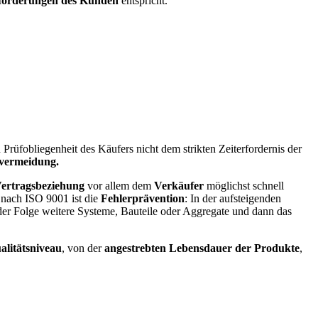
orderungen des Kunden
entspricht.
 Prüfobliegenheit des Käufers nicht dem strikten Zeiterfordernis der
ervermeidung.
Vertragsbeziehung
vor allem dem
Verkäufer
möglichst schnell
 nach ISO 9001 ist die
Fehlerprävention
: In der aufsteigenden
n der Folge weitere Systeme, Bauteile oder Aggregate und dann das
alitätsniveau
, von der
angestrebten Lebensdauer der Produkte
,