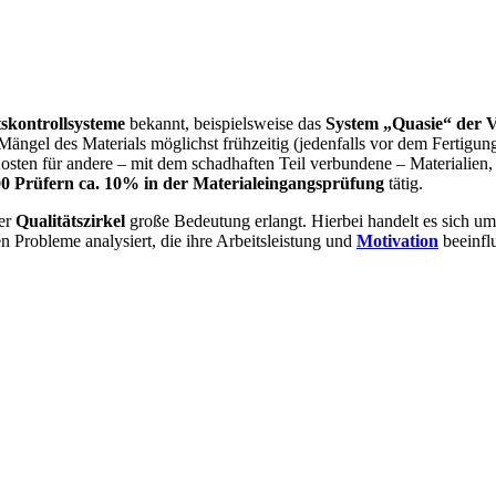
tskontrollsysteme
bekannt, beispielsweise das
System „Quasie“ der 
Mängel des Materials möglichst frühzeitig (jedenfalls vor dem Fertigu
 Kosten für andere – mit dem schadhaften Teil verbundene – Material
00 Prüfern ca. 10% in der Materialeingangsprüfung
tätig.
er
Qualitätszirkel
große Bedeutung erlangt. Hierbei handelt es sich u
 Probleme analysiert, die ihre Arbeitsleistung und
Motivation
beeinfl