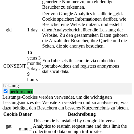
generierte Nummer zu, um eindeutige
Besucher zu erkennen.
Der von Google Analytics installierte _gid-
Cookie speichert Informationen darüber, wie
Besucher eine Website nutzen, und erstellt
_gid
1 day
einen Analysebericht über die Leistung der
Website. Zu den gesammelten Daten gehören
die Anzahl der Besucher, ihre Quelle und die
Seiten, die sie anonym besuchen.
16
years 3
YouTube sets this cookie via embedded
months
CONSENT
youtube-videos and registers anonymous
5 days
statistical data.
9
hours
Leistung
performance
Leistungs-Cookies werden verwendet, um die wichtigsten
Leistungsindizes der Website zu verstehen und zu analysieren, was
dazu beiträgt, den Besuchern ein besseres Nutzererlebnis zu bieten.
Cookie
Dauer
Beschreibung
This cookie is installed by Google Universal
1
_gat
Analytics to restrain request rate and thus limit the
minute
collection of data on high traffic sites.