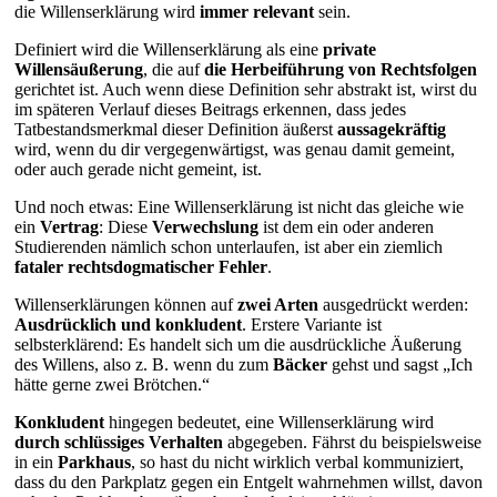
die Willenserklärung wird
immer
relevant
sein.
Definiert wird die Willenserklärung als eine
private
Willensäußerung
, die auf
die Herbeiführung von Rechtsfolgen
gerichtet ist. Auch wenn diese Definition sehr abstrakt ist, wirst du
im späteren Verlauf dieses Beitrags erkennen, dass jedes
Tatbestandsmerkmal dieser Definition äußerst
aussagekräftig
wird, wenn du dir vergegenwärtigst, was genau damit gemeint,
oder auch gerade nicht gemeint, ist.
Und noch etwas: Eine Willenserklärung ist nicht das gleiche wie
ein
Vertrag
: Diese
Verwechslung
ist dem ein oder anderen
Studierenden nämlich schon unterlaufen, ist aber ein ziemlich
fataler
rechtsdogmatischer
Fehler
.
Willenserklärungen können auf
zwei Arten
ausgedrückt werden:
Ausdrücklich und konkludent
. Erstere Variante ist
selbsterklärend: Es handelt sich um die ausdrückliche Äußerung
des Willens, also z. B. wenn du zum
Bäcker
gehst und sagst „Ich
hätte gerne zwei Brötchen.“
Konkludent
hingegen bedeutet, eine Willenserklärung wird
durch schlüssiges Verhalten
abgegeben. Fährst du beispielsweise
in ein
Parkhaus
, so hast du nicht wirklich verbal kommuniziert,
dass du den Parkplatz gegen ein Entgelt wahrnehmen willst, davon