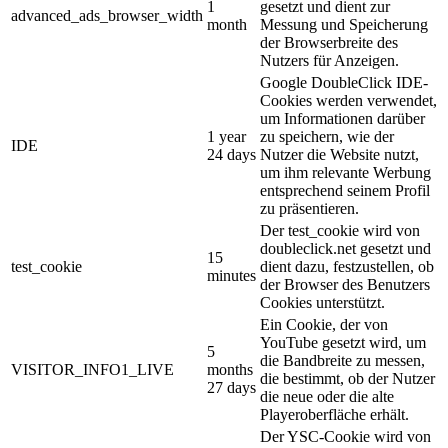
1
gesetzt und dient zur
advanced_ads_browser_width
month
Messung und Speicherung
der Browserbreite des
Nutzers für Anzeigen.
Google DoubleClick IDE-
Cookies werden verwendet,
um Informationen darüber
1 year
zu speichern, wie der
IDE
24 days
Nutzer die Website nutzt,
um ihm relevante Werbung
entsprechend seinem Profil
zu präsentieren.
Der test_cookie wird von
doubleclick.net gesetzt und
15
test_cookie
dient dazu, festzustellen, ob
minutes
der Browser des Benutzers
Cookies unterstützt.
Ein Cookie, der von
YouTube gesetzt wird, um
5
die Bandbreite zu messen,
VISITOR_INFO1_LIVE
months
die bestimmt, ob der Nutzer
27 days
die neue oder die alte
Playeroberfläche erhält.
Der YSC-Cookie wird von