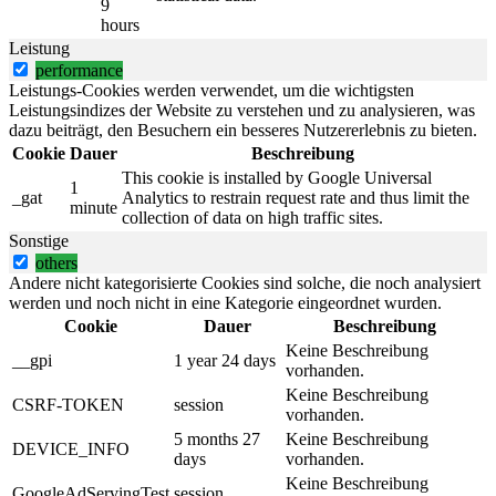
9
hours
Leistung
performance
Leistungs-Cookies werden verwendet, um die wichtigsten
Leistungsindizes der Website zu verstehen und zu analysieren, was
dazu beiträgt, den Besuchern ein besseres Nutzererlebnis zu bieten.
Cookie
Dauer
Beschreibung
This cookie is installed by Google Universal
1
_gat
Analytics to restrain request rate and thus limit the
minute
collection of data on high traffic sites.
Sonstige
others
Andere nicht kategorisierte Cookies sind solche, die noch analysiert
werden und noch nicht in eine Kategorie eingeordnet wurden.
Cookie
Dauer
Beschreibung
Keine Beschreibung
__gpi
1 year 24 days
vorhanden.
Keine Beschreibung
CSRF-TOKEN
session
vorhanden.
5 months 27
Keine Beschreibung
DEVICE_INFO
days
vorhanden.
Keine Beschreibung
GoogleAdServingTest
session