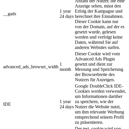
Anzahl der Nutzer, die eine
Anzeige sehen, misst den
1 year
Erfolg der Kampagne und
__gads
24 days
berechnet ihre Einnahmen.
Dieser Cookie kann nur
von der Domain, auf der es
gesetzt wurde, gelesen
werden und verfolgt keine
Daten, während Sie auf
anderen Websites surfen.
Dieser Cookie wird vom
Advanced Ads Plugin
1
gesetzt und dient zur
advanced_ads_browser_width
month
Messung und Speicherung
der Browserbreite des
Nutzers für Anzeigen.
Google DoubleClick IDE-
Cookies werden verwendet,
um Informationen darüber
1 year
zu speichern, wie der
IDE
24 days
Nutzer die Website nutzt,
um ihm relevante Werbung
entsprechend seinem Profil
zu präsentieren.
Der test_cookie wird von