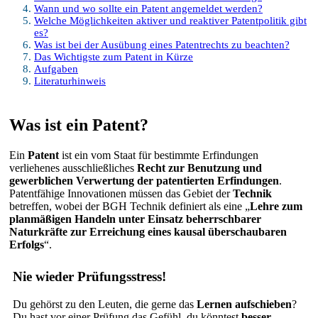
Wann und wo sollte ein Patent angemeldet werden?
Welche Möglichkeiten aktiver und reaktiver Patentpolitik gibt
es?
Was ist bei der Ausübung eines Patentrechts zu beachten?
Das Wichtigste zum Patent in Kürze
Aufgaben
Literaturhinweis
Was ist ein Patent?
Ein
Patent
ist ein vom Staat für bestimmte Erfindungen
verliehenes ausschließliches
Recht zur Benutzung und
gewerblichen Verwertung der patentierten Erfindungen
.
Patentfähige Innovationen müssen das Gebiet der
Technik
betreffen, wobei der BGH Technik definiert als eine „
Lehre zum
planmäßigen Handeln unter Einsatz beherrschbarer
Naturkräfte zur Erreichung eines kausal überschaubaren
Erfolgs
“.
Nie wieder Prüfungsstress!
Du gehörst zu den Leuten, die gerne das
Lernen aufschieben
?
Du hast vor einer Prüfung das Gefühl, du könntest
besser