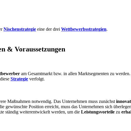
er
Nischenstrategie
eine der drei
Wettbewerbsstrategien
.
en & Voraussetzungen
tbewerber
am Gesamtmarkt bzw. in allen Marktsegmenten zu werden. 
 diese
Strategie
verfolgt.
 mehrere Maßnahmen notwendig. Das Unternehmen muss zunächst
innovat
t die gewünschte Position erreicht, muss das Unternehmen sich überleg
kte ständig weiterentwickelt werden, um die
Leistungsvorteile
zu
erha