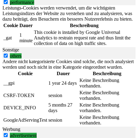
performance
Leistungs-Cookies werden verwendet, um die wichtigsten
Leistungsindizes der Website zu verstehen und zu analysieren, was
dazu beiträgt, den Besuchern ein besseres Nutzererlebnis zu bieten.
Cookie
Dauer
Beschreibung
This cookie is installed by Google Universal
1
_gat
Analytics to restrain request rate and thus limit the
minute
collection of data on high traffic sites.
Sonstige
others
Andere nicht kategorisierte Cookies sind solche, die noch analysiert
werden und noch nicht in eine Kategorie eingeordnet wurden.
Cookie
Dauer
Beschreibung
Keine Beschreibung
__gpi
1 year 24 days
vorhanden.
Keine Beschreibung
CSRF-TOKEN
session
vorhanden.
5 months 27
Keine Beschreibung
DEVICE_INFO
days
vorhanden.
Keine Beschreibung
GoogleAdServingTest
session
vorhanden.
Werbung
advertisement