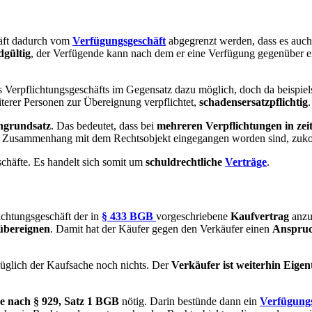
häft dadurch vom
Verfügungsgeschäft
abgegrenzt werden, dass es auc
dgültig
, der Verfügende kann nach dem er eine Verfügung gegenüber ein
Verpflichtungsgeschäfts im Gegensatz dazu möglich, doch da beispiels
terer Personen zur Übereignung verpflichtet,
schadensersatzpflichtig
.
engrundsatz
. Das bedeutet, dass bei
mehreren Verpflichtungen in zei
in Zusammenhang mit dem Rechtsobjekt eingegangen worden sind, zuk
chäfte. Es handelt sich somit um
schuldrechtliche
Verträge
.
lichtungsgeschäft der in
§ 433 BGB
vorgeschriebene
Kaufvertrag
anz
übereignen
. Damit hat der Käufer gegen den Verkäufer einen
Anspruc
üglich der Kaufsache noch nichts. Der
Verkäufer ist weiterhin Eige
 nach § 929, Satz 1 BGB
nötig. Darin bestünde dann ein
Verfügungs