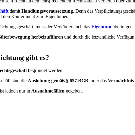
ch sein Recht an dem entsprechenden Rechtsobjekt verlieren oder zum
häft
damit
Handlungsvoraussetzung
. Denn das Verpflichtungsgeschäf
 den Käufer nicht zum Eigentümer.
lichtungsgeschäft, muss der Verkäufer auch das
Eigentum
übertragen. 
üterbewegung
herbeizuführen
und durch die letztendliche Verfügun
ichtung gibt es?
Rechtsgeschäft
begründet werden.
schäft sind die
Auslobung gemäß § 657 BGB
oder das
Vermächtnis 
ist jedoch nur in
Ausnahmefällen
gegeben.