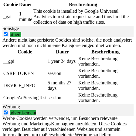
Cookie
Dauer
Beschreibung
This cookie is installed by Google Universal
1
_gat
Analytics to restrain request rate and thus limit the
minute
collection of data on high traffic sites.
Sonstige
others
Andere nicht kategorisierte Cookies sind solche, die noch analysiert
werden und noch nicht in eine Kategorie eingeordnet wurden.
Cookie
Dauer
Beschreibung
Keine Beschreibung
__gpi
1 year 24 days
vorhanden.
Keine Beschreibung
CSRF-TOKEN
session
vorhanden.
5 months 27
Keine Beschreibung
DEVICE_INFO
days
vorhanden.
Keine Beschreibung
GoogleAdServingTest
session
vorhanden.
Werbung
advertisement
Werbe-Cookies werden verwendet, um Besuchern relevante
Werbung und Marketing-Kampagnen anzubieten. Diese Cookies
verfolgen Besucher auf verschiedenen Websites und sammeln
Informationen, um maßgeschneiderte Werbung zu liefern.