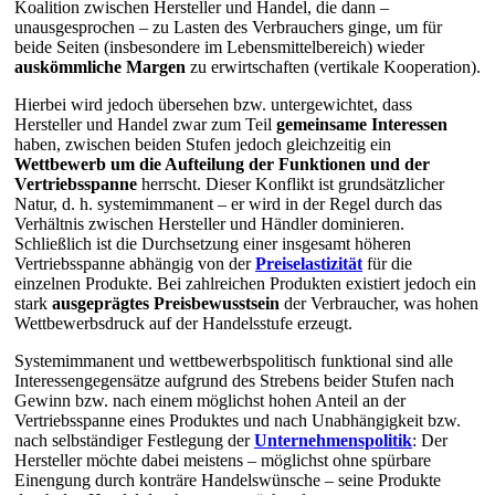
Koalition zwischen Hersteller und Handel, die dann –
unausgesprochen – zu Lasten des Verbrauchers ginge, um für
beide Seiten (insbesondere im Lebensmittelbereich) wieder
auskömmliche Margen
zu erwirtschaften (vertikale Kooperation).
Hierbei wird jedoch übersehen bzw. untergewichtet, dass
Hersteller und Handel zwar zum Teil
gemeinsame Interessen
haben, zwischen beiden Stufen jedoch gleichzeitig ein
Wettbewerb um die Aufteilung der Funktionen und der
Vertriebsspanne
herrscht. Dieser Konflikt ist grundsätzlicher
Natur, d. h. systemimmanent – er wird in der Regel durch das
Verhältnis zwischen Hersteller und Händler dominieren.
Schließlich ist die Durchsetzung einer insgesamt höheren
Vertriebsspanne abhängig von der
Preiselastizität
für die
einzelnen Produkte. Bei zahlreichen Produkten existiert jedoch ein
stark
ausgeprägtes Preisbewusstsein
der Verbraucher, was hohen
Wettbewerbsdruck auf der Handelsstufe erzeugt.
Systemimmanent und wettbewerbspolitisch funktional sind alle
Interessengegensätze aufgrund des Strebens beider Stufen nach
Gewinn bzw. nach einem möglichst hohen Anteil an der
Vertriebsspanne eines Produktes und nach Unabhängigkeit bzw.
nach selbständiger Festlegung der
Unternehmenspolitik
: Der
Hersteller möchte dabei meistens – möglichst ohne spürbare
Einengung durch konträre Handelswünsche – seine Produkte