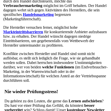
durch den Handel durchsteuern, möchte das
Verbrauchermarketing
möglichst im Griff behalten. Der Handel
dagegen wehrt sich gegen Aktivitäten des Herstellers, die sein
spezifisches
Handelsmarketing
begrenzen
(Marketingführerschaft).
Die Hersteller versuchen ferner, möglichst hohe
Markteintrittsbarrieren
für konkurrierende Anbieter aufzubauen
bzw. zu erhalten. Der Handel wünscht dagegen niedrige
Eintrittsbarrieren, um gegebenenfalls vom Wettbewerb der
Hersteller untereinander zu profitieren.
Konflikte zwischen Hersteller und Handel sind somit nicht
auflösbar, es stellt sich lediglich die Frage, wie sie gehandhabt
werden sollen. Dabei herrschen insbesondere Unstimmigkeiten
darüber, wer von beiden
welche Funktionen
(im Endverbraucher-
Marketing, in der Warenwirtschaft oder in der
Informationswirtschaft) für welchen Anteil an der Vertriebsspanne
durchführen soll.
Nie wieder Prüfungsstress!
Du gehörst zu den Leuten, die gerne das
Lernen aufschieben
?
Du hast vor einer Prüfung das Gefühl, du könntest
besser
vorbereitet
sein? Schluss damit! Unser
kostenloser Newsletter