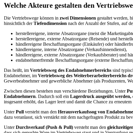
Welche Akteure gestalten den Vertriebsw
Die Vertriebswege können in
zwei Dimensionen
gestaltet werden, h
hinsichtlich der
Tiefendimension
nach der Anzahl der Stufen, auf de
herstellereigene, interne Absatzorgane (meist die Marketingabte
herstellereigene, externe Absatzorgane (Reisende) und herste
händlereigene Beschaffungsorgane (Einkäufer) oder händlerfr
händlereigene, interne Absatzorgane (Verkaufsinnendienst),
händlereigene, externe Absatzorgane (Verkaufsberater) und h
endabnehmerfremde Beschaffungsorgane (externe Beschaffungs
Das heißt, im
Vertriebsweg des Endabnehmerbereichs
sind typis
Endabnehmer, im
Vertriebsweg des Weiterberarbeiterbereichs d
Gewerbeabnehmer und gewerbliche Abnehmer (als Produzenten, Wei
Zwischen diesen bestehen nun verschiedene Beziehungen. Unter
Pu
Endabnehmern
. Dadurch soll ein
Lagerdruck ausgeübt werden,
insgesamt erhöht, das Lager leert und damit die Chance zu erneutem 
Unter
Pull
versteht man den
Herausverkaufssog von Endabnehme
dazu veranlasst, sich verstärkt mit dem nachgefragten Produkt zu be
Unter
Durchverkauf (Push & Pull)
versteht man den
gleichzeiti
dass sich gepushte Ware im Vertriebsweg staut und in Verstopfung resu