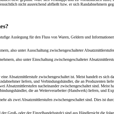
offensichtlich nicht ausreichend abfließt bzw. er sich Randabnehmern ge
ges?
hrstufige Auslegung für den Fluss von Waren, Geldern und Informatione
mern, also unter Ausschaltung zwischengeschalteter Absatzmittlerstufen
bnehmern, also unter Einschaltung zwischengeschalteter Absatzmittlers
 eine Absatzmittlerstufe zwischengeschaltet ist. Meist handelt es sich
dabnehmer liefern, und Verbindungshändler, die an Produzenten liefe
wei Absatzmittlerstufen nacheinander zwischengeschaltet sind. Meist h
ndungshändler, die an Weiterverarbeiter (Handwerk) liefern, und Exp
ehr als zwei Absatzmittlerstufen zwischengeschaltet sind. Dies ist dur
 der Groß- oder der Einzelhandelsstufe) sind aus Händlersicht die folg