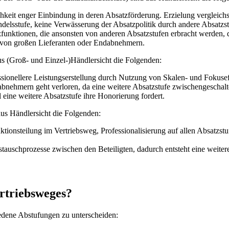
chkeit enger Einbindung in deren Absatzförderung. Erzielung vergleic
elsstufe, keine Verwässerung der Absatzpolitik durch andere Absatzst
unktionen, die ansonsten von anderen Absatzstufen erbracht werden, 
it von großen Lieferanten oder Endabnehmern.
us (Groß- und Einzel-)Händlersicht die Folgenden:
essionellere Leistungserstellung durch Nutzung von Skalen- und Fokusef
abnehmern geht verloren, da eine weitere Absatzstufe zwischengeschal
eine weitere Absatzstufe ihre Honorierung fordert.
us Händlersicht die Folgenden:
nktionsteilung im Vertriebsweg, Professionalisierung auf allen Absatzst
tauschprozesse zwischen den Beteiligten, dadurch entsteht eine weite
ertriebsweges?
edene Abstufungen zu unterscheiden: