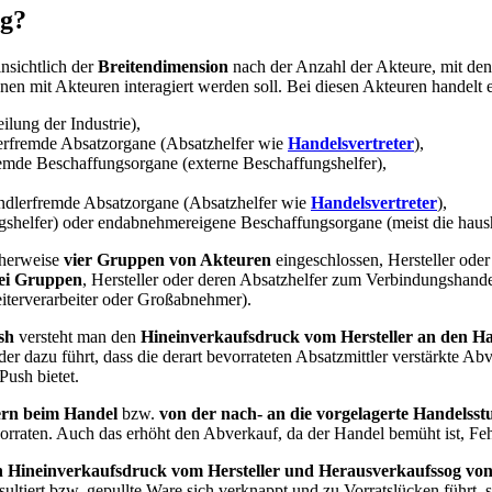
eg?
insichtlich der
Breitendimension
nach der Anzahl der Akteure, mit dene
nen mit Akteuren interagiert werden soll. Bei diesen Akteuren handelt 
ilung der Industrie),
llerfremde Absatzorgane (Absatzhelfer wie
Handelsvertreter
),
emde Beschaffungsorgane (externe Beschaffungshelfer),
ändlerfremde Absatzorgane (Absatzhelfer wie
Handelsvertreter
),
helfer) oder endabnehmereigene Beschaffungsorgane (meist die haush
cherweise
vier Gruppen von Akteuren
eingeschlossen, Hersteller ode
rei Gruppen
, Hersteller oder deren Absatzhelfer zum Verbindungshand
terverarbeiter oder Großabnehmer).
sh
versteht man den
Hineinverkaufsdruck vom Hersteller an den H
der dazu führt, dass die derart bevorrateten Absatzmittler verstärkte
Push bietet.
rn beim Handel
bzw.
von der nach- an die vorgelagerte Handelsst
vorraten. Auch das erhöht den Abverkauf, da der Handel bemüht ist, Fe
gen Hineinverkaufsdruck vom Hersteller und Herausverkaufssog 
ltiert bzw. gepullte Ware sich verknappt und zu Vorratslücken führt, si