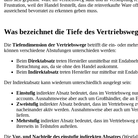
Frustration, weil der Handel feststellt, dass die reinverkaufte Ware 
ausreichend bevorratet zu erkennen geben muss.
Was bezeichnet die Tiefe des Vertriebswe
Die
Tiefendimension der Vertriebswege
betrifft die ein- oder me
können verschiedene Abstufungen unterschieden werden:
Beim
Direktabsatz
treten Hersteller unmittelbar mit Endabneh
Betrachtung aus, da sie ohne den Handel auskommt.
Beim
Indirektabsatz
treten Hersteller nur mittelbar mit Enda
Der Indirektabsatz kann wiederum unterschiedlich ausgelegt sein:
Einstufig
indirekter Absatz bedeutet, dass im Vertriebsweg nur
accounts. Ausnahmsweise aber auch um Großhändler, die an En
Zweistufig
indirekter Absatz bedeutet, dass im Vertriebsweg z
nacheinander aktiv werden. Ausnahmsweise aber auch um Verbi
liefern.
Mehrstufig
indirekter Absatz bedeutet, dass im Vertriebsweg m
ihrerseits in Teilstufen aufteilen.
Die
Vor- und Nachteile des einstufig indirekten Absatzes
(Wegfall