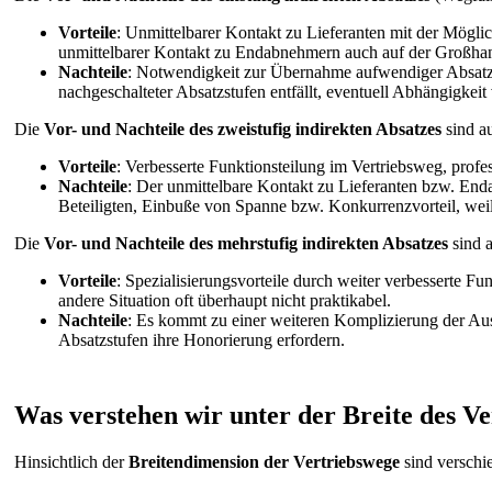
Vorteile
: Unmittelbarer Kontakt zu Lieferanten mit der Mögli
unmittelbarer Kontakt zu Endabnehmern auch auf der Großhand
Nachteile
: Notwendigkeit zur Übernahme aufwendiger Absatzf
nachgeschalteter Absatzstufen entfällt, eventuell Abhängigke
Die
Vor- und Nachteile des zweistufig indirekten Absatzes
sind a
Vorteile
: Verbesserte Funktionsteilung im Vertriebsweg, prof
Nachteile
: Der unmittelbare Kontakt zu Lieferanten bzw. End
Beteiligten, Einbuße von Spanne bzw. Konkurrenzvorteil, weil 
Die
Vor- und Nachteile des mehrstufig indirekten Absatzes
sind a
Vorteile
: Spezialisierungsvorteile durch weiter verbesserte Fu
andere Situation oft überhaupt nicht praktikabel.
Nachteile
: Es kommt zu einer weiteren Komplizierung der Aus
Absatzstufen ihre Honorierung erfordern.
Was verstehen wir unter der Breite des V
Hinsichtlich der
Breitendimension der Vertriebswege
sind verschi