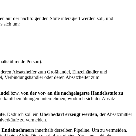
n auf der nachfolgenden Stufe interagiert werden soll, und
es sich um:
altsführende Person).
r deren Absatzhelfer zum Großhandel, Einzelhändler und
el, Verbindungshändler oder deren Absatzhelfer zum
andel
bzw.
von der vor- an die nachgelagerte
Handelsstufe zu
 Abverkaufsbemühungen unternehmen, wodurch sich der Absatz
ufe
. Dadurch soll ein
Überbedarf erzeugt werden,
der Absatzmittler
hlverkäufe zu vermeiden.
von Endabnehmern
innerhalb derselben Pipeline. Um zu vermeiden,
nd beide Aktivitäten parallel anzulegen. Sonst entsteht eher