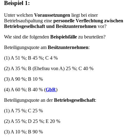
Beispiel 1:
Unter welchen
Voraussetzungen
liegt bei einer
Betriebsaufspaltung eine
personelle Verflechtung zwischen
Betriebsgesellschaft und Besitzunternehmen
vor?
Wie sind die folgenden
Beispielsfälle
zu beurteilen?
Beteiligungsquote am
Besitzunternehmen
:
(1) A 51 %; B 45 %; C 4 %
(2) A 35 %; B (Ehefrau von A) 25 %; C 40 %
(3) A 90 %; B 10 %
(4) A 60 %; B 40 % (
GbR
)
Beteiligungsquote an der
Betriebsgesellschaft
:
(1) A 75 %; C 25 %
(2) A 55 %; D 25 %; E 20 %
(3) A 10 %; B 90 %