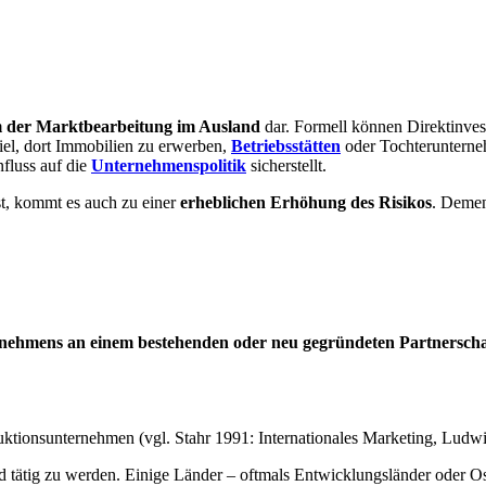
m der Marktbearbeitung im Ausland
dar. Formell können Direktinvest
el, dort Immobilien zu erwerben,
Betriebsstätten
oder Tochterunterne
nfluss auf die
Unternehmenspolitik
sicherstellt.
t, kommt es auch zu einer
erheblichen Erhöhung des Risikos
. Deme
ernehmens an einem bestehenden oder neu gegründeten Partnersc
ktionsunternehmen (vgl. Stahr 1991: Internationales Marketing, Ludwi
d tätig zu werden. Einige Länder – oftmals Entwicklungsländer oder Ost