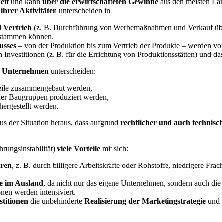
eit
und kann
über die erwirtschafteten
Gewinne
aus den meisten Län
ihrer Aktivitäten
unterscheiden in:
 Vertrieb
(z. B. Durchführung von Werbemaßnahmen und Verkauf über 
d stammen können.
usses
– von der Produktion bis zum Vertrieb der Produkte – werden v
 Investitionen (z. B. für die Errichtung von Produktionsstätten) und das
er Unternehmen
unterscheiden:
uteile zusammengebaut werden,
oder Baugruppen produziert werden,
hergestellt werden.
us der Situation heraus, dass aufgrund
rechtlicher und auch technisch
hrungsinstabilität)
viele Vorteile
mit sich:
aren
, z. B. durch billigere Arbeitskräfte oder Rohstoffe, niedrigere Fr
ge im Ausland
, da nicht nur das eigene Unternehmen, sondern auch die
nen werden intensiviert.
stitionen
die unbehinderte
Realisierung der Marketingstrategie
und 