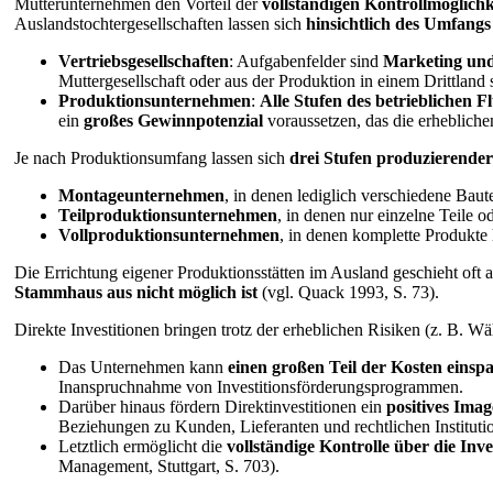
Mutterunternehmen den Vorteil der
vollständigen Kontrollmöglichk
Auslandstochtergesellschaften lassen sich
hinsichtlich des
Umfangs 
Vertriebsgesellschaften
: Aufgabenfelder sind
Marketing und
Muttergesellschaft oder aus der Produktion in einem Drittlan
Produktionsunternehmen
:
Alle Stufen des betrieblichen Fl
ein
großes Gewinnpotenzial
voraussetzen, das die erheblichen
Je nach Produktionsumfang lassen sich
drei Stufen produzierend
Montageunternehmen
, in denen lediglich verschiedene Ba
Teilproduktionsunternehmen
, in denen nur einzelne Teile 
Vollproduktionsunternehmen
, in denen komplette Produkte 
Die Errichtung eigener Produktionsstätten im Ausland geschieht oft a
Stammhaus aus nicht möglich ist
(vgl. Quack 1993, S. 73).
Direkte Investitionen bringen trotz der erheblichen Risiken (z. B. Wä
Das Unternehmen kann
einen großen Teil der Kosten einsp
Inanspruchnahme von Investitionsförderungsprogrammen.
Darüber hinaus fördern Direktinvestitionen ein
positives Ima
Beziehungen zu Kunden, Lieferanten und rechtlichen Institutio
Letztlich ermöglicht die
vollständige Kontrolle über die Inve
Management, Stuttgart, S. 703).