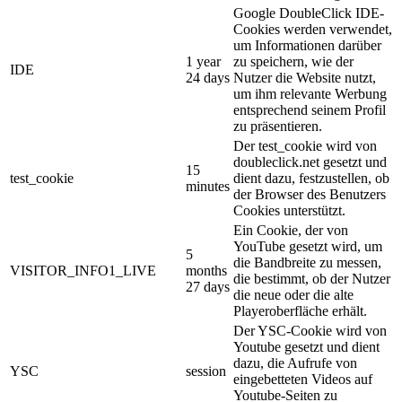
Google DoubleClick IDE-
Cookies werden verwendet,
um Informationen darüber
1 year
zu speichern, wie der
IDE
24 days
Nutzer die Website nutzt,
um ihm relevante Werbung
entsprechend seinem Profil
zu präsentieren.
Der test_cookie wird von
doubleclick.net gesetzt und
15
test_cookie
dient dazu, festzustellen, ob
minutes
der Browser des Benutzers
Cookies unterstützt.
Ein Cookie, der von
YouTube gesetzt wird, um
5
die Bandbreite zu messen,
VISITOR_INFO1_LIVE
months
die bestimmt, ob der Nutzer
27 days
die neue oder die alte
Playeroberfläche erhält.
Der YSC-Cookie wird von
Youtube gesetzt und dient
dazu, die Aufrufe von
YSC
session
eingebetteten Videos auf
Youtube-Seiten zu