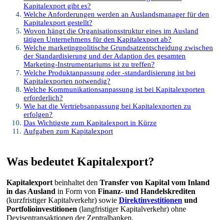
Kapitalexport gibt es?
Welche Anforderungen werden an Auslandsmanager für den
Kapitalexport gestellt?
Wovon hängt die Organisationsstruktur eines im Ausland
tätigen Unternehmens für den Kapitalexport ab?
Welche marketingpolitische Grundsatzentscheidung zwischen
der Standardisierung und der Adaption des gesamten
Marketing-Instrumentariums ist zu treffen?
Welche Produktanpassung oder -standardisierung ist bei
Kapitalexporten notwendig?
Welche Kommunikationsanpassung ist bei Kapitalexporten
erforderlich?
Wie hat die Vertriebsanpassung bei Kapitalexporten zu
erfolgen?
Das Wichtigste zum Kapitalexport in Kürze
Aufgaben zum Kapitalexport
Was bedeutet Kapitalexport?
Kapitalexport
beinhaltet den
Transfer von Kapital vom Inland
in das Ausland
in Form von
Finanz- und Handelskrediten
(kurzfristiger Kapitalverkehr) sowie
Direktinvestitionen
und
Portfolioinvestitionen
(langfristiger Kapitalverkehr) ohne
Devisentransaktionen der Zentralbanken.