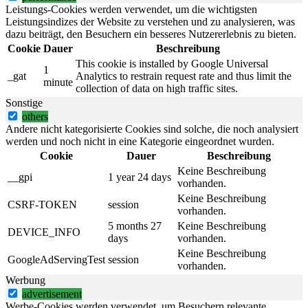
Leistungs-Cookies werden verwendet, um die wichtigsten
Leistungsindizes der Website zu verstehen und zu analysieren, was
dazu beiträgt, den Besuchern ein besseres Nutzererlebnis zu bieten.
Cookie
Dauer
Beschreibung
This cookie is installed by Google Universal
1
_gat
Analytics to restrain request rate and thus limit the
minute
collection of data on high traffic sites.
Sonstige
others
Andere nicht kategorisierte Cookies sind solche, die noch analysiert
werden und noch nicht in eine Kategorie eingeordnet wurden.
Cookie
Dauer
Beschreibung
Keine Beschreibung
__gpi
1 year 24 days
vorhanden.
Keine Beschreibung
CSRF-TOKEN
session
vorhanden.
5 months 27
Keine Beschreibung
DEVICE_INFO
days
vorhanden.
Keine Beschreibung
GoogleAdServingTest
session
vorhanden.
Werbung
advertisement
Werbe-Cookies werden verwendet, um Besuchern relevante