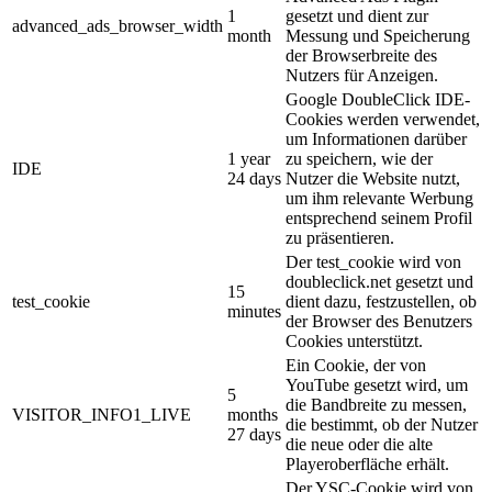
1
gesetzt und dient zur
advanced_ads_browser_width
month
Messung und Speicherung
der Browserbreite des
Nutzers für Anzeigen.
Google DoubleClick IDE-
Cookies werden verwendet,
um Informationen darüber
1 year
zu speichern, wie der
IDE
24 days
Nutzer die Website nutzt,
um ihm relevante Werbung
entsprechend seinem Profil
zu präsentieren.
Der test_cookie wird von
doubleclick.net gesetzt und
15
test_cookie
dient dazu, festzustellen, ob
minutes
der Browser des Benutzers
Cookies unterstützt.
Ein Cookie, der von
YouTube gesetzt wird, um
5
die Bandbreite zu messen,
VISITOR_INFO1_LIVE
months
die bestimmt, ob der Nutzer
27 days
die neue oder die alte
Playeroberfläche erhält.
Der YSC-Cookie wird von