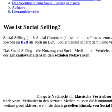
Das Wichtigste zum Social Selling in Kürze
Aufgaben
Literaturhinweise
Was ist Social Selling?
Social Selling
(auch Social Commerce) beschreibt den Prozess zum
sowohl im
B2B
als auch im B2C. Social Selling schafft damit eine v
Das Social Selling – die Nutzung von Social Media durch Vertriebso
des
Einkaufsverhaltens in den sozialen Netzwerken
.
Die
gute Nachrich
t für
klassische Vertriebso
nach vorn
. Verkäufer in den sozialen Medien müssen die Kommunikat
weitaus
produktiver
, wenn sie durch
gezielten Einsatz von Social