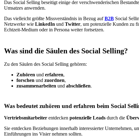
Das Social Selling beseitigt einige der verschwenderischen Bestandtei
Umsatzes anwenden.
Das vielleicht größte Missverständnis in Bezug auf
B2B
Social Selli
Netzwerke wie
LinkedIn
und
Twitter
, um potenzielle Kunden zu fi
Echtzeit-Medium oder in Persona weiter fortsetzen.
Was sind die Säulen des Social Selling?
Zu den Säulen des Social Selling gehören:
Zuhören
und
erfahren
,
forschen
und
zuordnen
,
zusammenarbeiten
und
abschließen
.
Was bedeutet zuhören und erfahren beim Social Sell
Vertriebsmitarbeiter
entdecken
potenzielle Leads
durch die
Überw
Sie entdecken Beziehungen innerhalb interessierter Unternehmen, um
Einführungen ins Visier nehmen sollten.