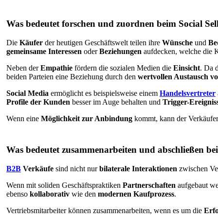
Was bedeutet forschen und zuordnen beim Social Sel
Die
Käufer
der heutigen Geschäftswelt teilen ihre
Wünsche
und
Be
gemeinsame Interessen
oder
Beziehungen
aufdecken, welche die K
Neben der
Empathie
fördern die sozialen Medien die
Einsicht
. Da d
beiden Parteien eine Beziehung durch den
wertvollen Austausch v
Social Media
ermöglicht es beispielsweise einem
Handelsvertreter
Profile der Kunden
besser im Auge behalten und
Trigger-Ereignis
Wenn eine
Möglichkeit zur Anbindung
kommt, kann der Verkäufer 
Was bedeutet zusammenarbeiten und abschließen bei
B2B
Verkäufe
sind nicht nur
bilaterale Interaktionen
zwischen Ver
Wenn mit soliden Geschäftspraktiken
Partnerschaften
aufgebaut wer
ebenso
kollaborativ
wie den
modernen Kaufprozess
.
Vertriebsmitarbeiter können zusammenarbeiten, wenn es um die
Erf