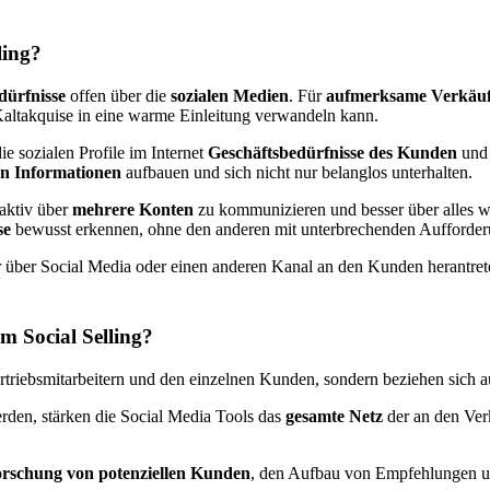
ling?
dürfnisse
offen über die
sozialen Medien
. Für
aufmerksame Verkäu
altakquise in eine warme Einleitung verwandeln kann.
ie sozialen Profile im Internet
Geschäftsbedürfnisse des Kunden
und
on Informationen
aufbauen und sich nicht nur belanglos unterhalten.
aktiv über
mehrere Konten
zu kommunizieren und besser über alles w
se
bewusst erkennen, ohne den anderen mit unterbrechenden Aufforderun
über Social Media oder einen anderen Kanal an den Kunden herantret
m Social Selling?
triebsmitarbeitern und den einzelnen Kunden, sondern beziehen sich
den, stärken die Social Media Tools das
gesamte Netz
der an den Ver
orschung von potenziellen Kunden
, den Aufbau von Empfehlungen un