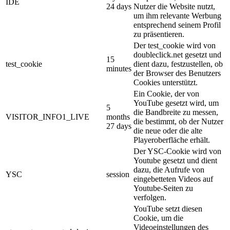
IDE
24 days
Nutzer die Website nutzt,
um ihm relevante Werbung
entsprechend seinem Profil
zu präsentieren.
Der test_cookie wird von
doubleclick.net gesetzt und
15
test_cookie
dient dazu, festzustellen, ob
minutes
der Browser des Benutzers
Cookies unterstützt.
Ein Cookie, der von
YouTube gesetzt wird, um
5
die Bandbreite zu messen,
VISITOR_INFO1_LIVE
months
die bestimmt, ob der Nutzer
27 days
die neue oder die alte
Playeroberfläche erhält.
Der YSC-Cookie wird von
Youtube gesetzt und dient
dazu, die Aufrufe von
YSC
session
eingebetteten Videos auf
Youtube-Seiten zu
verfolgen.
YouTube setzt diesen
Cookie, um die
Videoeinstellungen des