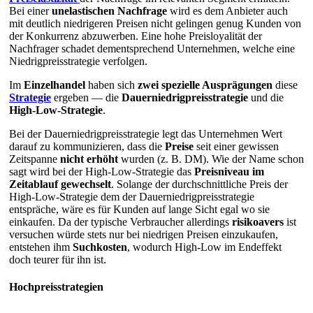
Bei einer
unelastischen Nachfrage
wird es dem Anbieter auch
mit deutlich niedrigeren Preisen nicht gelingen genug Kunden von
der Konkurrenz abzuwerben. Eine hohe Preisloyalität der
Nachfrager schadet dementsprechend Unternehmen, welche eine
Niedrigpreisstrategie verfolgen.
Im
Einzelhandel
haben sich
zwei spezielle Ausprägungen
diese
Strategie
ergeben — die
Dauerniedrigpreisstrategie
und die
High-Low-Strategie
.
Bei der Dauerniedrigpreisstrategie legt das Unternehmen Wert
darauf zu kommunizieren, dass die
Preise
seit einer gewissen
Zeitspanne
nicht erhöht
wurden (z. B. DM). Wie der Name schon
sagt wird bei der High-Low-Strategie das
Preisniveau im
Zeitablauf gewechselt
. Solange der durchschnittliche Preis der
High-Low-Strategie dem der Dauerniedrigpreisstrategie
entspräche, wäre es für Kunden auf lange Sicht egal wo sie
einkaufen. Da der typische Verbraucher allerdings
risikoavers
ist
versuchen würde stets nur bei niedrigen Preisen einzukaufen,
entstehen ihm
Suchkosten
, wodurch High-Low im Endeffekt
doch teurer für ihn ist.
Hochpreisstrategien