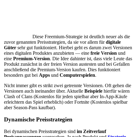
Diese Freemium-Strategie ist deutlich neuer als die
zuvor genannten Preisstrategien, da sie vor allem für
digitale
Güter
sehr gut funktioniert. Hierbei geht es darum zwei Versionen
eines digitalen Produktes anzubieten — eine
freie Version
und
eine
Premium-Version
. Die Idee dahinter ist, dass viele Leute das
Produkt zunächst in der freien Version austesten und bei Gefallen
anschließend die Premium-Version kaufen. Dies funktioniert
besonders gut bei
Apps
und
Computerspielen
.
Nicht immer gibt es strikt zwei getrennte Versionen. Oft gehen die
Versionen auch ineinander über. Aktuelle
Beispiele
hierfür wären
Clash of Clans (Kostenlos für jeden spielbar aber In-App-Käufe
erleichtern das Spiel erheblich) oder Fortnite (Kostenlos spielbar
aber Season-Pass kaufbar).
Dynamische Preisstrategien
Bei dynamischen Preisstrategien sind
im Zeitverlauf
Preisanpassungen
vorgesehen. Je nach Produkt und
Strategie