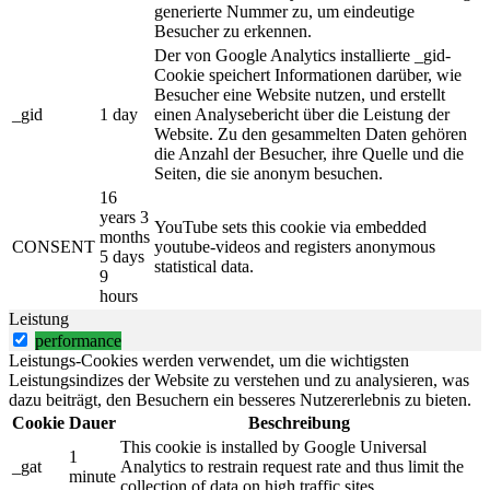
generierte Nummer zu, um eindeutige
Besucher zu erkennen.
Der von Google Analytics installierte _gid-
Cookie speichert Informationen darüber, wie
Besucher eine Website nutzen, und erstellt
_gid
1 day
einen Analysebericht über die Leistung der
Website. Zu den gesammelten Daten gehören
die Anzahl der Besucher, ihre Quelle und die
Seiten, die sie anonym besuchen.
16
years 3
YouTube sets this cookie via embedded
months
CONSENT
youtube-videos and registers anonymous
5 days
statistical data.
9
hours
Leistung
performance
Leistungs-Cookies werden verwendet, um die wichtigsten
Leistungsindizes der Website zu verstehen und zu analysieren, was
dazu beiträgt, den Besuchern ein besseres Nutzererlebnis zu bieten.
Cookie
Dauer
Beschreibung
This cookie is installed by Google Universal
1
_gat
Analytics to restrain request rate and thus limit the
minute
collection of data on high traffic sites.