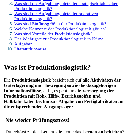
Was sind die Aufgabengebiete der strategisch-taktischen
Produktionslogistik?
Was sind die Aufgabengebiete der operativen
Produktionslogistik?
Was sind Einflussgrößen der Produktionslogistik?
Welche Konzepte der Produktionslogistik gibt es?
Was sind Vorteile der Produktionslogistik?
Das Wichtigste zur Produktionslogistik in Kürze
Aufgaben
Literaturhinweise
Was ist Produktionslogistik?
Die
Produktionslogistik
bezieht sich auf
alle Aktivitäten der
Güterlagerung und -bewegung
sowie die
dazugehörigen
Informationsflüsse
, d. h., es geht um die
Versorgung der
Produktion mit Roh-, Hilfs-, Betriebsstoffen und
Halbfabrikaten bis hin zur
Abgabe von Fertigfabrikaten an
die entsprechenden Ausgangslager
.
Nie wieder Prüfungsstress!
Du gehörst zu den Leuten, die gerne das
Lernen aufschieben
?