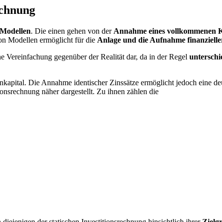
echnung
 Modellen
. Die einen gehen von der
Annahme eines vollkommenen K
on Modellen ermöglicht für die
Anlage und die Aufnahme finanzieller
ine Vereinfachung gegenüber der Realität dar, da in der Regel
unterschi
enkapital. Die Annahme identischer Zinssätze ermöglicht jedoch eine d
nsrechnung näher dargestellt. Zu ihnen zählen die
diejenigen der statischen Investitionsrechnung hinsichtlich ihrer
Zielg