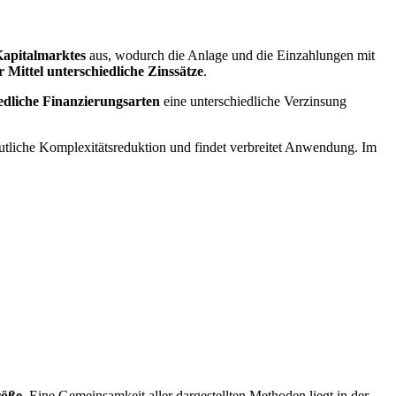
apitalmarktes
aus, wodurch die Anlage und die Einzahlungen mit
 Mittel unterschiedliche Zinssätze
.
edliche Finanzierungsarten
eine unterschiedliche Verzinsung
eutliche Komplexitätsreduktion und findet verbreitet Anwendung. Im
röße
. Eine Gemeinsamkeit aller dargestellten Methoden liegt in der