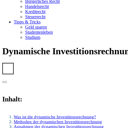
Bürgerliches Recht
Handelsrecht
Kreditrecht
Steuerrecht
Tipps & Tricks
Geld sparen
Studentenleben
Studium
Dynamische Investitionsrechnu
Inhalt:
Was ist die dynamische Investitionsrechnung?
Methoden der dynamischen Investitionsrechnung
Annahmen der dynamischen Investitionsrechnung