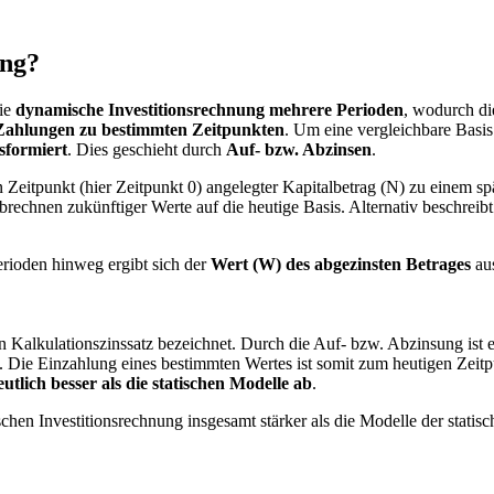
ung?
die
dynamische Investitionsrechnung mehrere Perioden
, wodurch di
Zahlungen zu bestimmten Zeitpunkten
. Um eine vergleichbare Basis
sformiert
. Dies geschieht durch
Auf- bzw. Abzinsen
.
eitpunkt (hier Zeitpunkt 0) angelegter Kapitalbetrag (N) zu einem spä
rechnen zukünftiger Werte auf die heutige Basis. Alternativ beschreib
rioden hinweg ergibt sich der
Wert (W) des abgezinsten Betrages
au
n Kalkulationszinssatz bezeichnet. Durch die Auf- bzw. Abzinsung ist 
 Die Einzahlung eines bestimmten Wertes ist somit zum heutigen Zeitpun
eutlich besser als die statischen Modelle ab
.
chen Investitionsrechnung insgesamt stärker als die Modelle der statis