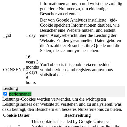
Informationen anonym und weist eine zufällig
generierte Nummer zu, um eindeutige
Besucher zu erkennen.
Der von Google Analytics installierte _gid-
Cookie speichert Informationen darüber, wie
Besucher eine Website nutzen, und erstellt
_gid
1 day
einen Analysebericht über die Leistung der
Website. Zu den gesammelten Daten gehören
die Anzahl der Besucher, ihre Quelle und die
Seiten, die sie anonym besuchen.
16
years 3
YouTube sets this cookie via embedded
months
CONSENT
youtube-videos and registers anonymous
5 days
statistical data.
9
hours
Leistung
performance
Leistungs-Cookies werden verwendet, um die wichtigsten
Leistungsindizes der Website zu verstehen und zu analysieren, was
dazu beiträgt, den Besuchern ein besseres Nutzererlebnis zu bieten.
Cookie
Dauer
Beschreibung
This cookie is installed by Google Universal
1
_gat
Analytics to restrain request rate and thus limit the