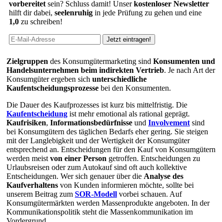
vorbereitet
sein? Schluss damit! Unser
kostenloser Newsletter
hilft dir dabei,
seelenruhig
in jede Prüfung zu gehen und eine
1,0
zu schreiben!
Zielgruppen
des Konsumgütermarketing sind
Konsumenten und
Handelsunternehmen beim indirekten Vertrieb
. Je nach Art der
Konsumgüter ergeben sich
unterschiedliche
Kaufentscheidungsprozesse
bei den Konsumenten.
Die Dauer des Kaufprozesses ist kurz bis mittelfristig. Die
Kaufentscheidung
ist mehr emotional als rational geprägt.
Kaufrisiken
,
Informationsbedürfnisse
und
Involvement
sind
bei Konsumgütern des täglichen Bedarfs eher gering. Sie steigen
mit der Langlebigkeit und der Wertigkeit der Konsumgüter
entsprechend an. Entscheidungen für den Kauf von Konsumgütern
werden meist
von einer Person
getroffen. Entscheidungen zu
Urlaubsreisen oder zum Autokauf sind oft auch kollektive
Entscheidungen. Wer sich genauer über die
Analyse des
Kaufverhaltens
von Kunden informieren möchte, sollte bei
unserem Beitrag zum
SOR-Modell
vorbei schauen. Auf
Konsumgütermärkten werden Massenprodukte angeboten. In der
Kommunikationspolitik steht die Massenkommunikation im
Vordergrund.